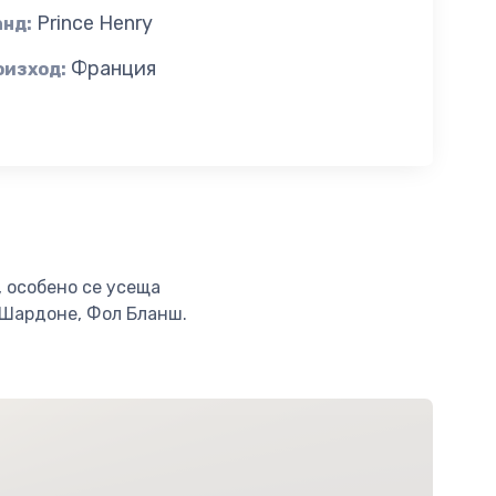
Prince Henry
анд:
Франция
оизход:
, особено се усеща
 Шардоне, Фол Бланш.