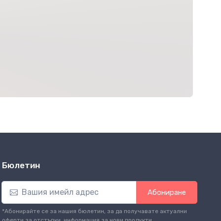
Бюлетин
Абониране
*Абонирайте се за нашия бюлетин, за да получавате актуални
оферти за отстъпки, информация за нови продукти.