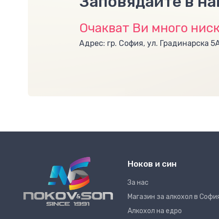
Заповядайте в н
Очакват Ви много ниск
Адрес: гр. София, ул. Градинарска 5
Ноков и син
За нас
Магазин за алкохол в Софи
Алкохол на едро