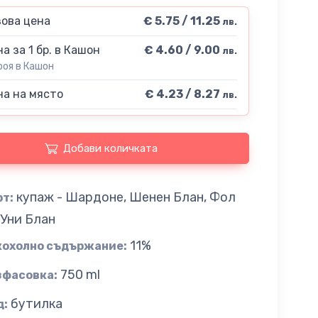
ова цена
€ 5.75 / 11.25
лв.
а за 1 бр. в Кашон
€ 4.60 / 9.00
лв.
роя в Кашон
а на място
€ 4.23 / 8.27
лв.
Добави количката
купаж - Шардоне, Шенен Блан, Фол
рт:
 Уни Блан
11%
кохолно съдържание:
750 ml
зфасовка:
бутилка
д: