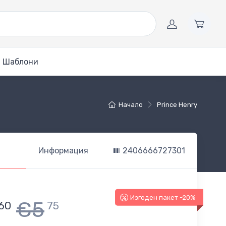
Шаблони
Начало
Prince Henry
Информация
2406666727301
Изгоден пакет -20%
€5
60
75