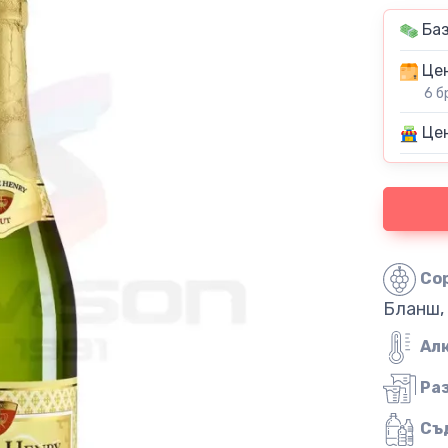
Баз
Цен
6 б
Цен
Со
Бланш,
Ал
Ра
Съ