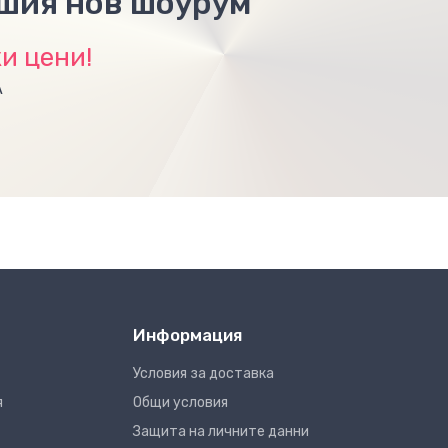
ашия нов шоурум
и цени!
А
Информация
Условия за доставка
я
Общи условия
Защита на личните данни