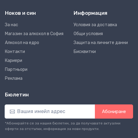
Ноков и син
Информация
За нас
Условия за доставка
Магазин за алкохол в София
Общи условия
Алкохол на едро
Защита на личните данни
Контакти
Бисквитки
Кариери
Партньори
Реклама
Бюлетин
Абониране
*Абонирайте се за нашия бюлетин, за да получавате актуални
оферти за отстъпки, информация за нови продукти.