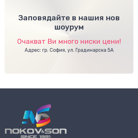
Заповядайте в нашия нов
шоурум
Очакват Ви много ниски цени!
Адрес: гр. София, ул. Градинарска 5А