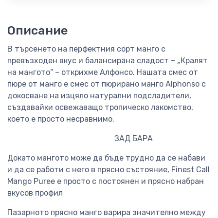
Описание
В търсенето на перфектния сорт манго с
превъзходен вкус и балансирана сладост – „Кралят
на мангото“ – открихме Алфонсо. Нашата смес от
пюре от манго е смес от пюрирано манго Alphonso с
докосване на изцяло натурални подсладители,
създавайки освежаващо тропическо лакомство,
което е просто несравнимо.
ЗАД БАРА
Докато мангото може да бъде трудно да се набави
и да се работи с него в прясно състояние, Finest Call
Mango Puree е просто с постоянен и прясно набран
вкусов профил
Пазарното прясно манго варира значително между