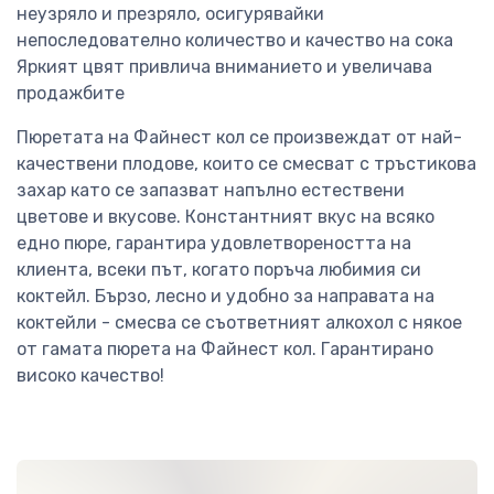
неузряло и презряло, осигурявайки
непоследователно количество и качество на сока
Яркият цвят привлича вниманието и увеличава
продажбите
Пюретата на Файнест кол се произвеждат от най-
качествени плодове, които се смесват с тръстикова
захар като се запазват напълно естествени
цветове и вкусове. Константният вкус на всяко
едно пюре, гарантира удовлетвореността на
клиента, всеки път, когато поръча любимия си
коктейл. Бързо, лесно и удобно за направата на
коктейли - смесва се съответният алкохол с някое
от гамата пюрета на Файнест кол. Гарантирано
високо качество!