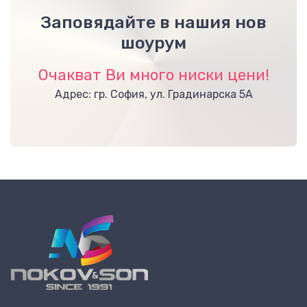
Заповядайте в нашия нов
шоурум
Очакват Ви много ниски цени!
Адрес: гр. София, ул. Градинарска 5А