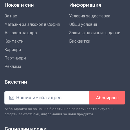
Ноков и син
Информация
За нас
Условия за доставка
Магазин за алкохол в София
Общи условия
Алкохол на едро
Защита на личните данни
Контакти
Бисквитки
Кариери
Партньори
Реклама
Бюлетин
Абониране
*Абонирайте се за нашия бюлетин, за да получавате актуални
оферти за отстъпки, информация за нови продукти.
Социални мрежи