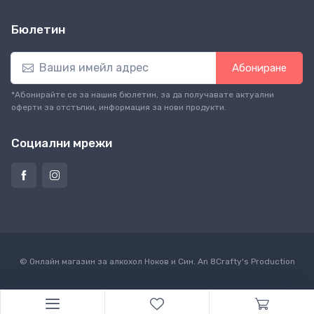
Бюлетин
Абониране
*Абонирайте се за нашия бюлетин, за да получавате актуални
оферти за отстъпки, информация за нови продукти.
Социални мрежи
© Онлайн магазин за алкохол Ноков и Син. An
8Crafty
's Production