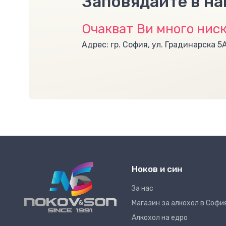
Заповядайте в н
Очакват Ви много ниск
Адрес: гр. София, ул. Градинарска 5
Ноков и син
За нас
Магазин за алкохол в Софи
Алкохол на едро