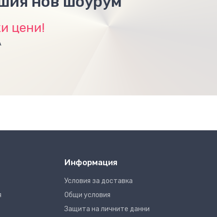
ашия нов шоурум
и цени!
А
Информация
Условия за доставка
я
Общи условия
Защита на личните данни