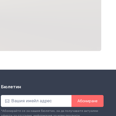
Бюлетин
Абониране
*Абонирайте се за нашия бюлетин, за да получавате актуални
оферти за отстъпки, информация за нови продукти.