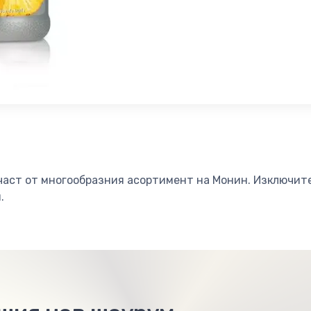
 част от многообразния асортимент на Монин. Изключит
и.