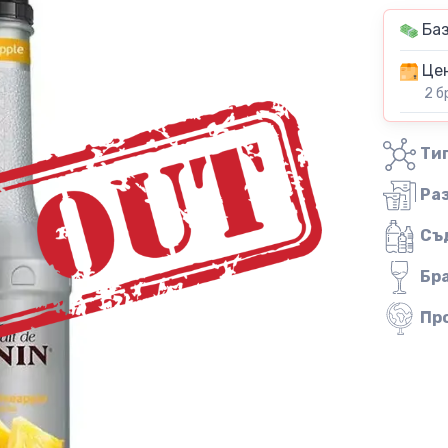
Баз
Цен
2 б
Тип
Ра
Съ
Бр
Пр