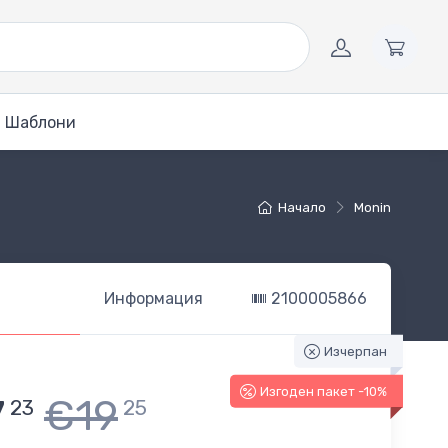
Шаблони
Начало
Monin
Информация
2100005866
Изчерпан
Изгоден пакет -10%
7
€19
23
25