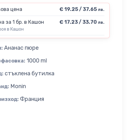
ова цена
€ 19.25 / 37.65
лв.
а за 1 бр. в Кашон
€ 17.23 / 33.70
лв.
роя в Кашон
Aнанас пюре
:
1000 ml
зфасовка:
стъклена бутилка
д:
Monin
анд:
Франция
оизход: