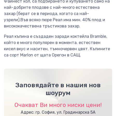
Файнест кол, са подбирането и купуването само на
най-добрите плодове с най-много естествена
захар (берат се в периода, когато са най-
узрели).Във всяко пюре Реал има мин. 40% плод и
висококачествена тръстикова захар.
Реал къпина е създаден заради коктейла Bramble,
който е много популярен в момента. естествен
кисел вкус и наситен, тъмночервен цвят. Къпините
са сорт Marlon от щата Орегон в САЩ.
Заповядайте в нашия нов
шоурум
Очакват Ви много ниски цени!
Адрес: гр. София, ул. Градинарска 5А