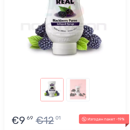
€9
€12
69
01
Изгоден пакет -19%