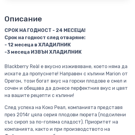
Описание
СРОК НА ГОДНОСТ - 24 МЕСЕЦА!
Срок на годност след отваряне:
- 12 месеца в ХЛАДИЛНИК
-3 месеца ИЗВЪН ХЛАДИЛНИК
Blackberry Reàl е вкусно изживяване, което няма да
искате да пропуснете! Направен с къпини Marion от
Орегон, този богат вкус на горски плодове е смел и
сочен и обещава да донесе перфектния вкус и цвят
на вашите рецепти с къпини!
След успеха на Коко Реал, компанията представя
през 2014г цяла серия плодови пюрета (подсилени
със сироп за по-голяма сладост). Приоритет на
компанията, както и при производството на