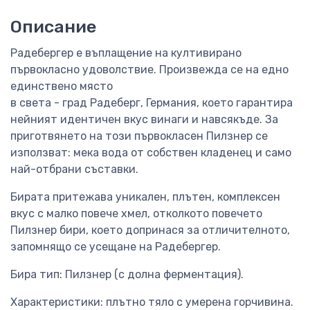
Описание
Радебергер е въплащение на култивирано
първокласно удоволствие. Произвежда се на едно
единствено място
в света - град Радеберг, Германия, което гарантира
нейният идентичен вкус винаги и навсякъде. За
приготвянето на този първокласен Пилзнер се
използват: мека вода от собствен кладенец и само
най-отбрани съставки.
Бирата притежава уникален, плътен, комплексен
вкус с малко повече хмел, отколкото повечето
Пилзнер бири, което допринася за отличителното,
запомнящо се усещане на Радебергер.
Бира тип: Пилзнер (с долна ферментация).
Характеристики: плътно тяло с умерена горчивина.