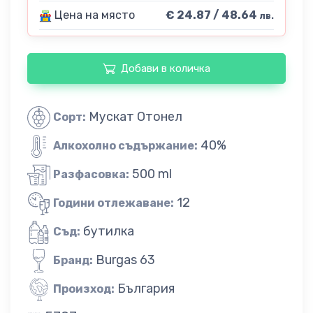
Цена на място
€ 24.87 / 48.64
лв.
Добави в количка
Мускат Отонел
Сорт:
40%
Алкохолно съдържание:
500 ml
Разфасовка:
12
Години отлежаване:
бутилка
Съд:
Burgas 63
Бранд:
България
Произход: