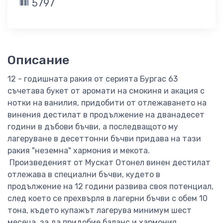
5797
Описание
12 - годишната ракия от серията Бургас 63
съчетава букет от аромати на смокиня и акация с
нотки на ванилия, придобити от отлежаването на
винения дестилат в продължение на дванадесет
години в дъбови бъчви, а последващото му
лагеруване в десеттонни бъчви придава на тази
ракия "неземна" хармония и мекота.
Произведеният от Мускат Отонел винен дестилат
отлежава в специални бъчви, кудето в
продължение на 12 години развива своя потенциал,
след което се прехвърля в лагерни бъчви с обем 10
тона, където купажът лагерува минимум шест
месеца, за да придобие баланс и хармония.