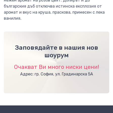
нежен аромат на розов цвят. Допирът й до
българския дъб отключва истинска експлозия от
аромат и вкус на круша, праскова, примесен с лека
ванилия.
Заповядайте в нашия нов
шоурум
Очакват Ви много ниски цени!
Адрес: гр. София, ул. Градинарска 5А