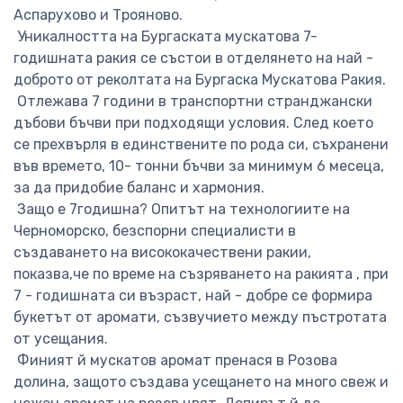
Аспарухово и Трояново.
Уникалността на Бургаската мускатова 7-
годишната ракия се състои в отделянето на най -
доброто от реколтата на Бургаска Мускатова Ракия.
Отлежава 7 години в транспортни странджански
дъбови бъчви при подходящи условия. След което
се прехвърля в единствените по рода си, съхранени
във времето, 10- тонни бъчви за минимум 6 месеца,
за да придобие баланс и хармония.
Защо е 7годишна? Опитът на технологиите на
Черноморско, безспорни специалисти в
създаването на висококачествени ракии,
показва,че по време на съзряването на ракията , при
7 - годишната си възраст, най - добре се формира
букетът от аромати, съзвучието между пъстротата
от усещания.
Финият й мускатов аромат пренася в Розова
долина, защото създава усещането на много свеж и