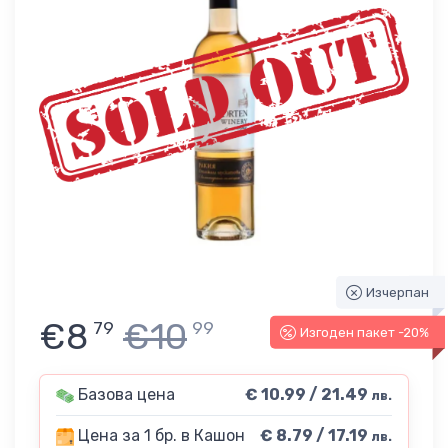
Изчерпан
€8
€10
79
99
Изгоден пакет -20%
Базова цена
€ 10.99 / 21.49
лв.
Цена за 1 бр. в Кашон
€ 8.79 / 17.19
лв.