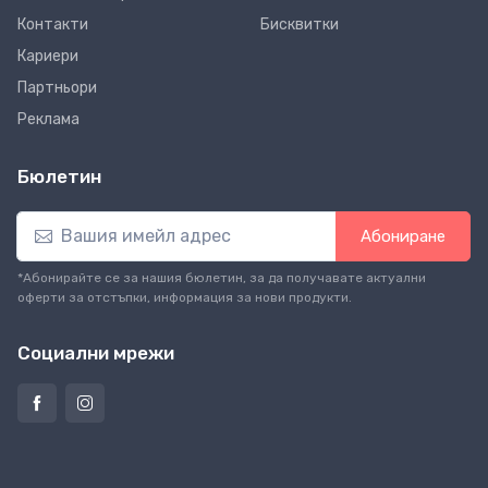
Контакти
Бисквитки
Кариери
Партньори
Реклама
Бюлетин
Абониране
*Абонирайте се за нашия бюлетин, за да получавате актуални
оферти за отстъпки, информация за нови продукти.
Социални мрежи