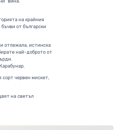
ни“ вина.
горията на крайния
 бъчви от български
ли отлежала, истинска
збирате най-доброто от
върди.
Карабунар.
 сорт червен мискет,
цвят на светъл