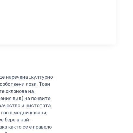
де наречена „културно
собствени лозя. Този
те склонове на
ения вид) на почвите.
качество и чистотата
тво в медни казани,
е бере в най-
ка както се е правело