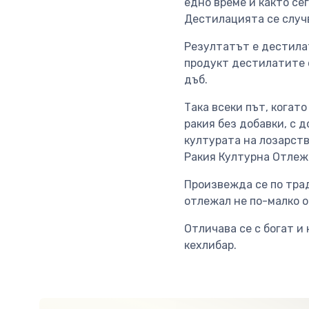
едно време и както се
Дестилацията се случ
Резултатът е дестилат
продукт дестилатите о
дъб.
Така всеки път, когат
ракия без добавки, с 
културата на лозарств
Ракия Културна Отлежа
Произвежда се по тра
отлежал не по-малко о
Отличава се с богат и
кехлибар.