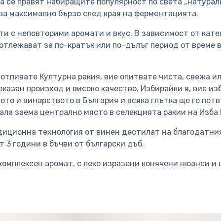
га се правят набиращите популярност по света „натурал
ва максимално бързо след края на ферментацията.
и с неповторими аромати и вкус. В зависимост от кате
тлежават за по-кратък или по-дълъг период от време в
о отпивате Културна ракия, вие опитвате чиста, свежа и
доказан произход и високо качество. Избирайки я, вие и
ото и винарството в България и всяка глътка ще го пот
ла заема централно място в селекцията ракии на Изба 
диционна технология от винен дестилат на благодатния
т 3 години в бъчви от български дъб.
 комплексен аромат, с леко изразени конячени нюанси и 