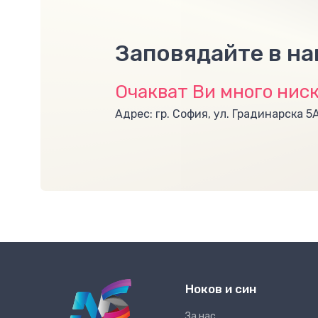
Заповядайте в н
Очакват Ви много ниск
Адрес: гр. София, ул. Градинарска 5
Ноков и син
За нас