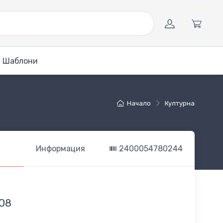
Шаблони
Начало
Културна
Информация
2400054780244
08