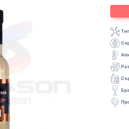
Тип
Со
Ал
Ра
Съ
Бр
Пр