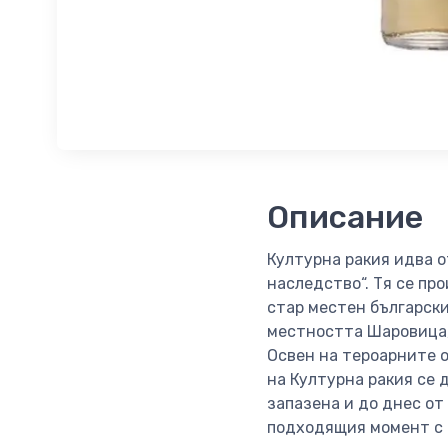
Описание
Културна ракия идва о
наследство“. Тя се пр
стар местен български
местността Шаровица,
Освен на тероарните о
на Културна ракия се 
запазена и до днес от
подходящия момент с и