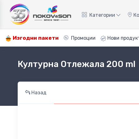
Категории
Ко
Изгодни пакети
Промоции
Нови продук
Културна Отлежала 200 ml
Назад