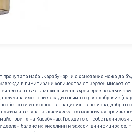
т прочутата изба „Карабунар“ и с основание може да бъ
оизвежда в лимитирани количества от червен мискет от 
 винен сорт със сладки и сочни зърна зрее по слънчеви
 получила името си заради голямото разнообразие (шар
сосбености и вековната традиция на региона, доброто 
дължи и на старата класическа технология на производс
 майсторите на Карабунар. Гроздето от собствени лозя с
деален баланс на киселини и захари, винифицира се, та