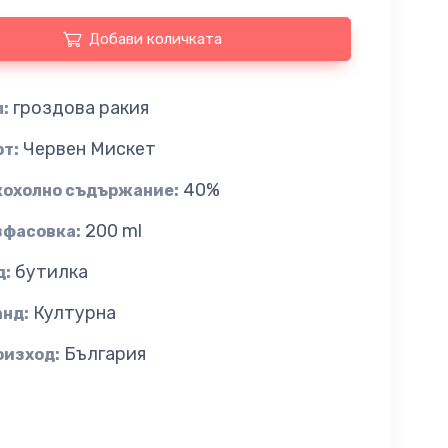
Добави количката
гроздова ракия
:
Червен Мискет
рт:
40%
кохолно съдържание:
200 ml
зфасовка:
бутилка
д:
Културна
анд:
България
оизход: