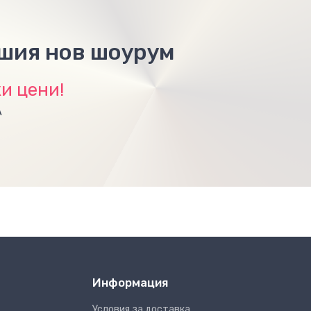
ашия нов шоурум
и цени!
А
Информация
Условия за доставка