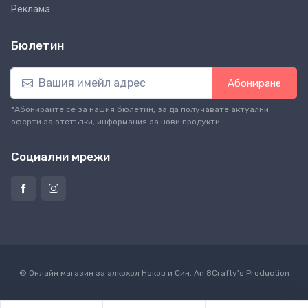
Реклама
Бюлетин
Абониране
*Абонирайте се за нашия бюлетин, за да получавате актуални
оферти за отстъпки, информация за нови продукти.
Социални мрежи
© Онлайн магазин за алкохол Ноков и Син. An
8Crafty
's Production