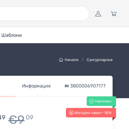
Шаблони
Начало
Сунгурларска
Информация
3800006907177
Наличен
Изгоден пакет -18%
€9
49
09