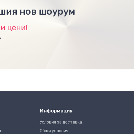
ашия нов шоурум
и цени!
А
Информация
Условия за доставка
я
Общи условия