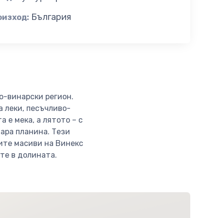
България
оизход:
o-винарски регион.
а леки, песъчливо-
 е мека, а лятото – с
ара планина. Тези
вите масиви на Винекс
те в долината.