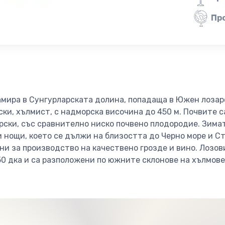
Пр
амира в Сунгурларската долина, попадаща в Южен лозар
ки, хълмист, с надморска височина до 450 м. Почвите с
рски, със сравнително ниско почвено плодородие. Зимата
 нощи, което се дължи на близостта до Черно море и Ст
ни за производство на качествено грозде и вино. Лозо
50 дка и са разположени по южните склонове на хълмове