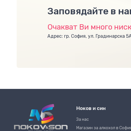
Заповядайте в н
Очакват Ви много ниск
Адрес: гр. София, ул. Градинарска 5
Ноков и син
За нас
Магазин за алкохол в Софи