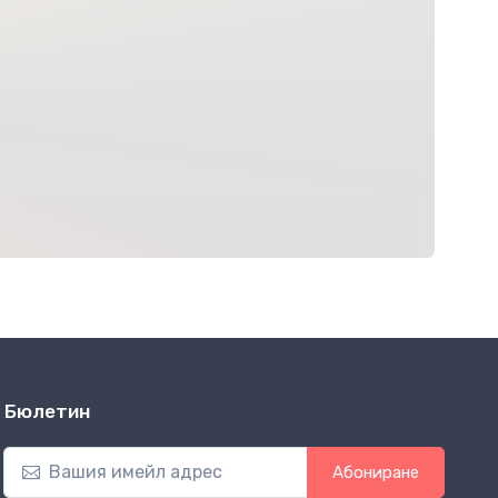
Бюлетин
Абониране