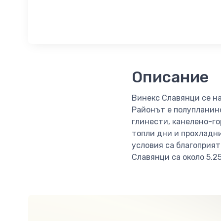
Описание
Винекс Славянци се н
Районът е полупланинс
глинести, канелено-го
топли дни и прохладни
условия са благоприят
Славянци са около 5.2