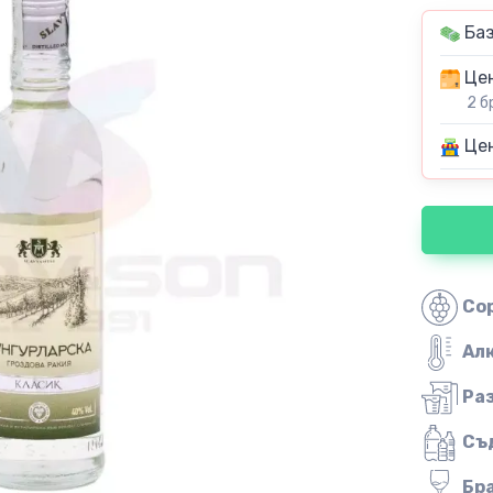
Баз
Цен
2 б
Цен
Со
Ал
Ра
Съ
Бр