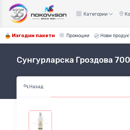
Категории
Ко
Изгодни пакети
Промоции
Нови продук
Сунгурларска Гроздова 700
Назад