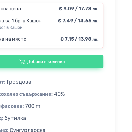
ова цена
€ 9.09 / 17.78
лв.
а за 1 бр. в Кашон
€ 7.49 / 14.65
лв.
роя в Кашон
а на място
€ 7.15 / 13.98
лв.
Добави в количка
Гроздова
рт:
40%
кохолно съдържание:
700 ml
зфасовка:
бутилка
д:
Сунгурларска
анд: