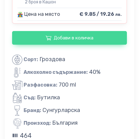
2 броя в Кашон
Цена на място
€ 9.85 / 19.26
лв.
Добави в количка
Гроздова
Сорт:
40%
Алкохолно съдържание:
700 ml
Разфасовка:
Бутилка
Съд:
Сунгурларска
Бранд:
България
Произход:
464