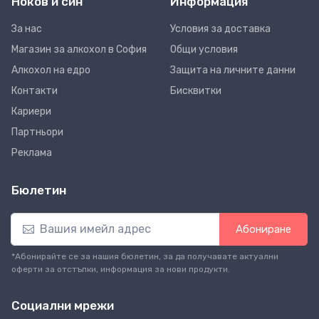
Ноков и син
Информация
За нас
Условия за доставка
Магазин за алкохол в София
Общи условия
Алкохол на едро
Защита на личните данни
Контакти
Бисквитки
Кариери
Партньори
Реклама
Бюлетин
Абониране
*Абонирайте се за нашия бюлетин, за да получавате актуални
оферти за отстъпки, информация за нови продукти.
Социални мрежи