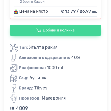
2 броя в Кашон
Цена на място
€ 13.79 / 26.97
лв.
Добави в количка
Жълта ракия
Тип:
40%
Алкохолно съдържание:
1000 ml
Разфасовка:
бутилка
Съд:
Tikves
Бранд:
Македония
Произход:
4809