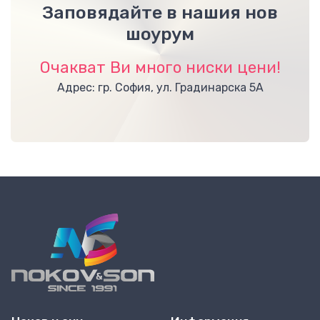
Заповядайте в нашия нов
шоурум
Очакват Ви много ниски цени!
Адрес: гр. София, ул. Градинарска 5А