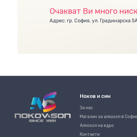
Очакват Ви много ниск
Адрес: гр. София, ул. Градинарска 5
Ноков и син
За нас
Магазин за алкохол в Софи
Алкохол на едро
Контакти