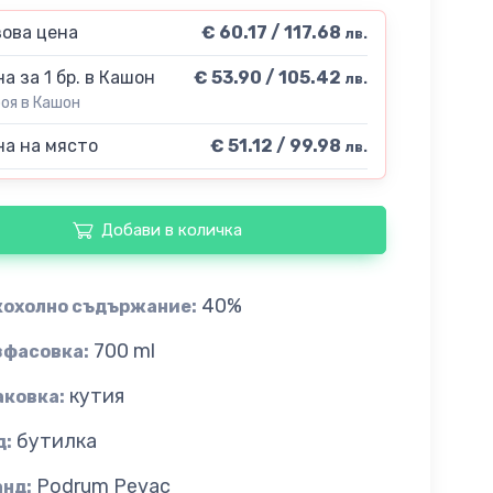
ова цена
€ 60.17 / 117.68
лв.
а за 1 бр. в Кашон
€ 53.90 / 105.42
лв.
роя в Кашон
а на място
€ 51.12 / 99.98
лв.
Добави в количка
40%
кохолно съдържание:
700 ml
зфасовка:
кутия
аковка:
бутилка
д:
Podrum Pevac
анд: