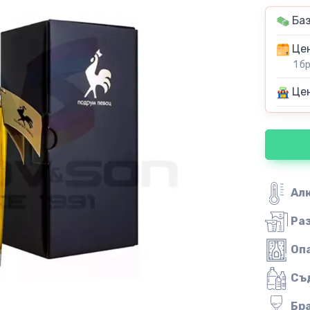
Баз
Цен
1 б
Цен
Ал
Ра
Оп
Съ
Бр