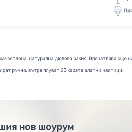
Пр
качествена, натурална дюлева ракия. Впечатлява още н
ират ръчно, вътре плуват 23 карата златни частици.
ашия нов шоурум