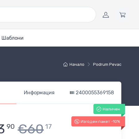
Шаблони
Начало
Podrum Pevac
Информация
2400055369158
Наличен
Изгоден пакет -10%
3
€60
90
17