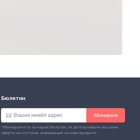
Бюлетин
Абониране
*Абонирайте се за нашия бюлетин, за да получавате актуални
оферти за отстъпки, информация за нови продукти.