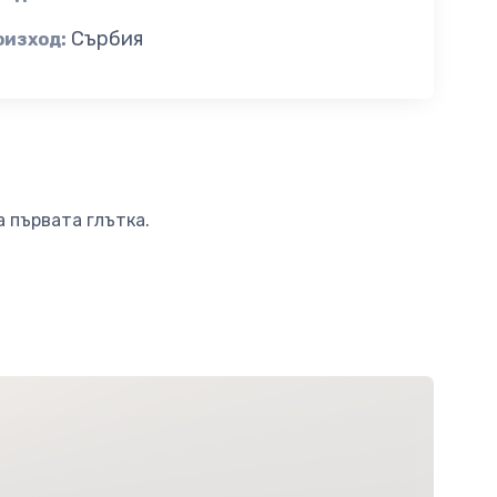
Сърбия
оизход:
а първата глътка.