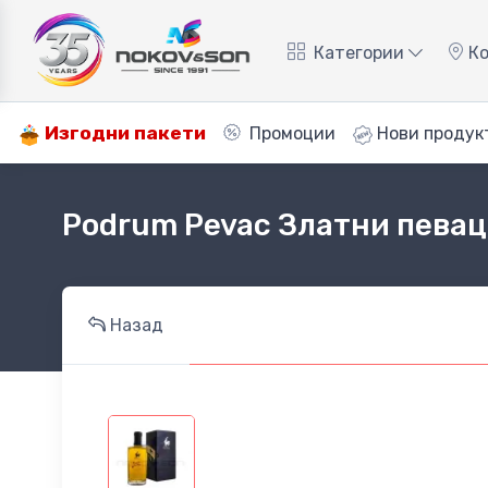
Категории
Ко
Изгодни пакети
Промоции
Нови продук
Podrum Pevac Златни певац
Назад