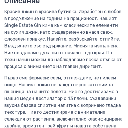
Описание
Красив джин в красива бутилка. Изработен с любов
в продължение на година на прецизност, нашият
Single Estate Gin кима към класическите елементи
на сухия джин, като същевременно внася свеж,
флорален привкус. Налейте, разбъркайте, отпийте.
Въздъхнете със съдържание. Мисията изпълнена.
Ние създаваме духа си от началото до края. По
този начин можем да наблюдаваме всяка стъпка от
процеса с вниманието на главен диригент.
Първо сме фермери: сеем, отглеждаме, не пилеем
нищо. Нашият джин се ражда първо като зимна
пшеница на нашите полета. Ние го дестилираме в
нашия меден дестилатор с 43 плочи, създавайки
вкусна базова спиртна напитка с копринено гладка
текстура. Ние го дестилираме с внимателна
селекция от растения, включително класифицирана
хвойна, ароматен грейпфрут и нашата собствена