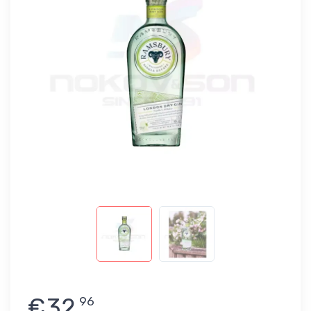
€32
96