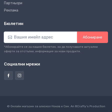
Партньори
Реклама
Бюлетин
Абониране
*Абонирайте се за нашия бюлетин, за да получавате актуални
оферти за отстъпки, информация за нови продукти.
Социални мрежи
© Онлайн магазин за алкохол Ноков и Син. An
8Crafty
's Production