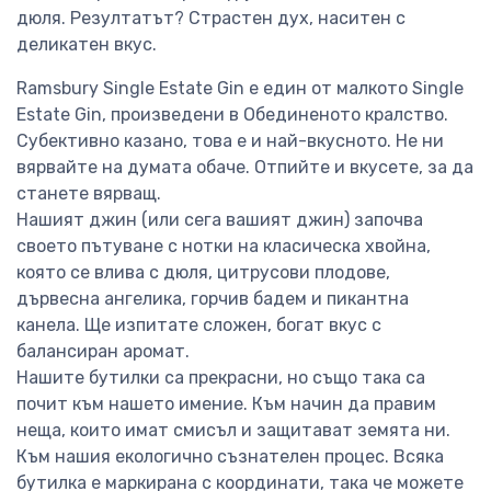
дюля. Резултатът? Страстен дух, наситен с
деликатен вкус.
Ramsbury Single Estate Gin е един от малкото Single
Estate Gin, произведени в Обединеното кралство.
Субективно казано, това е и най-вкусното. Не ни
вярвайте на думата обаче. Отпийте и вкусете, за да
станете вярващ.
Нашият джин (или сега вашият джин) започва
своето пътуване с нотки на класическа хвойна,
която се влива с дюля, цитрусови плодове,
дървесна ангелика, горчив бадем и пикантна
канела. Ще изпитате сложен, богат вкус с
балансиран аромат.
Нашите бутилки са прекрасни, но също така са
почит към нашето имение. Към начин да правим
неща, които имат смисъл и защитават земята ни.
Към нашия екологично съзнателен процес. Всяка
бутилка е маркирана с координати, така че можете