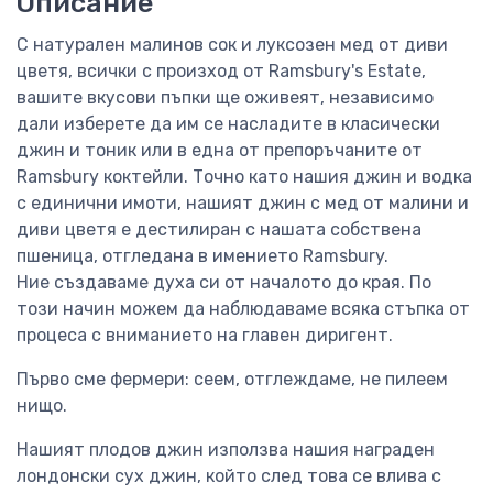
Описание
С натурален малинов сок и луксозен мед от диви
цветя, всички с произход от Ramsbury's Estate,
вашите вкусови пъпки ще оживеят, независимо
дали изберете да им се насладите в класически
джин и тоник или в една от препоръчаните от
Ramsbury коктейли. Точно като нашия джин и водка
с единични имоти, нашият джин с мед от малини и
диви цветя е дестилиран с нашата собствена
пшеница, отгледана в имението Ramsbury.
Ние създаваме духа си от началото до края. По
този начин можем да наблюдаваме всяка стъпка от
процеса с вниманието на главен диригент.
Първо сме фермери: сеем, отглеждаме, не пилеем
нищо.
Нашият плодов джин използва нашия награден
лондонски сух джин, който след това се влива с