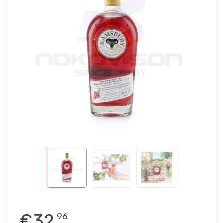
€32
96