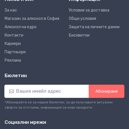
За нас
Условия за доставка
Магазин за алкохол в София
Общи условия
Алкохол на едро
Защита на личните данни
Контакти
Бисквитки
Кариери
Партньори
Реклама
Бюлетин
Абониране
*Абонирайте се за нашия бюлетин, за да получавате актуални
оферти за отстъпки, информация за нови продукти.
Социални мрежи