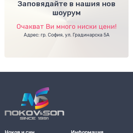
Заповядайте в нашия нов
шоурум
Очакват Ви много ниски цени!
Адрес: гр. София, ул. Градинарска 5А
Ноков и син
Информация