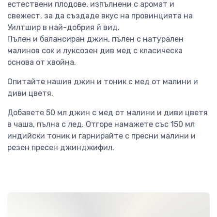
естествени плодове, изпълнени с аромат и
свежест, за да създаде вкус на провинцията на
Уилтшир в най-добрия й вид.
Пълен и балансиран джин, пълен с натурален
малинов сок и луксозен див мед с класическа
основа от хвойна.
Опитайте нашия джин и тоник с мед от малини и
диви цветя.
Добавете 50 мл джин с мед от малини и диви цветя
в чаша, пълна с лед. Отгоре намажете със 150 мл
индийски тоник и гарнирайте с пресни малини и
резен пресен джинджифил.