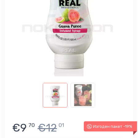
€9
€12
70
01
Изгоден пакет -19%