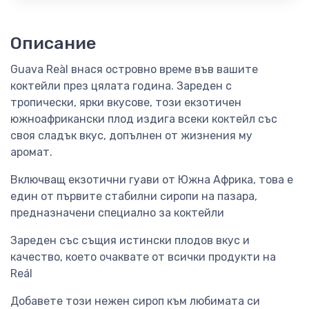
Описание
Guava Reàl внася островно време във вашите
коктейли през цялата година. Зареден с
тропически, ярки вкусове, този екзотичен
южноафрикански плод издига всеки коктейл със
своя сладък вкус, допълнен от жизнения му
аромат.
Включващ екзотични гуави от Южна Африка, това е
един от първите стабилни сиропи на пазара,
предназначени специално за коктейли
Зареден със същия истински плодов вкус и
качество, което очаквате от всички продукти на
Reál
Добавете този нежен сироп към любимата си