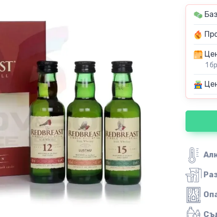
Баз
Про
Цен
1 б
Цен
Ал
Ра
Оп
Съ