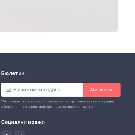
Бюлетин
Абониране
*Абонирайте се за нашия бюлетин, за да получавате актуални
оферти за отстъпки, информация за нови продукти.
Социални мрежи