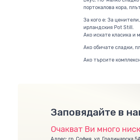
портокалова кора, плъ
За кого е: За ценител
ирландския Pot Still.
Ако искате класика и м
Ако обичате сладки, п
Ако търсите комплексн
Заповядайте в н
Очакват Ви много ниск
Адрес: гр. София, ул. Градинарска 5