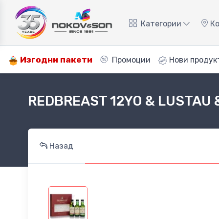
Категории
Ко
Изгодни пакети
Промоции
Нови продук
REDBREAST 12YO & LUSTAU & 
Назад