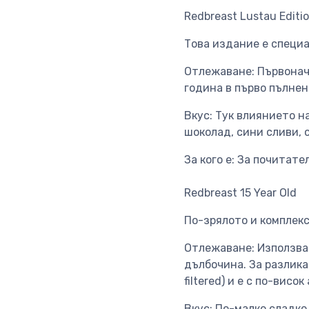
Redbreast Lustau Editi
Това издание е специ
Отлежаване: Първонач
година в първо пълнен
Вкус: Тук влиянието н
шоколад, сини сливи, 
За кого е: За почитат
Redbreast 15 Year Old
По-зрялото и комплек
Отлежаване: Използват
дълбочина. За разлика
filtered) и е с по-висо
Вкус: По-малко сладко