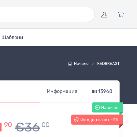
Шаблони
Начало
REDBREAST
Информация
13968
Наличен
Изгоден пакет -11%
-11%
1
€36
90
00