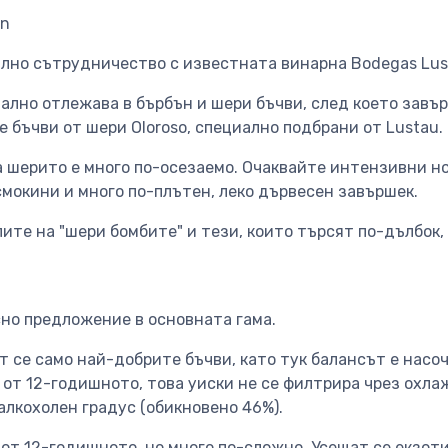
on
ално сътрудничество с известната винарна Bodegas Lus
ално отлежава в бърбън и шери бъчви, след което завъ
е бъчви от шери Oloroso, специално подбрани от Lustau.
а шерито е много по-осезаемо. Очаквайте интензивни н
смокини и много по-плътен, леко дървесен завършек.
елите на "шери бомбите" и тези, които търсят по-дълбок,
сно предложение в основната гама.
 се само най-добрите бъчви, като тук балансът е насо
 от 12-годишното, това уиски не се филтрира чрез охлаж
к алкохолен градус (обикновено 46%).
 от 12-годишното, но много по-сложно. Усещат се екзот