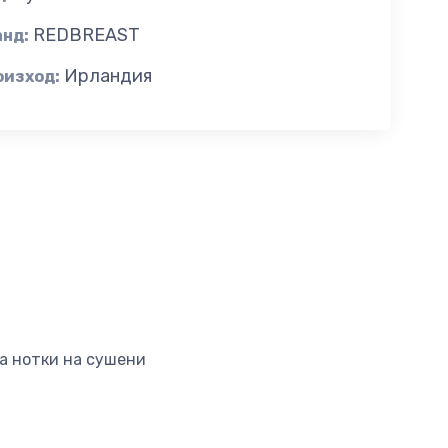
REDBREAST
анд:
Ирландия
оизход:
а нотки на сушени