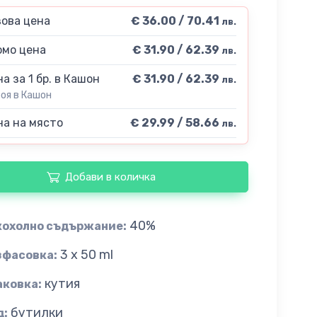
ова цена
€ 36.00 / 70.41
лв.
мо цена
€ 31.90 / 62.39
лв.
а за 1 бр. в Кашон
€ 31.90 / 62.39
лв.
роя в Кашон
а на място
€ 29.99 / 58.66
лв.
Добави в количка
40%
кохолно съдържание:
3 x 50 ml
зфасовка:
кутия
аковка:
бутилки
д: