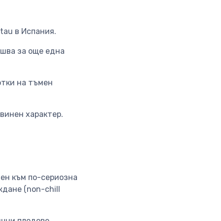
tau в Испания.
ршва за още една
отки на тъмен
 винен характер.
чен към по-сериозна
дане (non-chill
ични плодове,