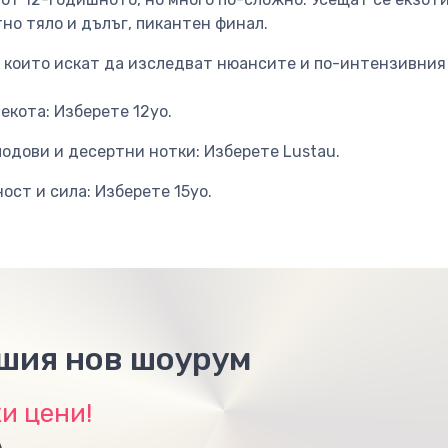
тно тяло и дълъг, пикантен финал.
и, които искат да изследват нюансите и по-интензивния
екота: Изберете 12yo.
лодови и десертни нотки: Изберете Lustau.
ост и сила: Изберете 15yo.
ашия нов шоурум
и цени!
А