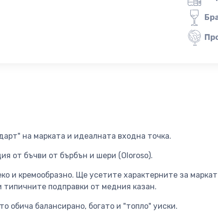
Бр
Пр
дарт" на марката и идеалната входна точка.
я от бъчви от бърбън и шери (Oloroso).
ко и кремообразно. Ще усетите характерните за маркат
и типичните подправки от медния казан.
ойто обича балансирано, богато и "топло" уиски.