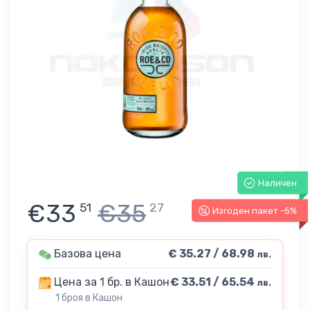
Наличен
€33
€35
51
27
Изгоден пакет -5%
Базова цена
€ 35.27 / 68.98
лв.
Цена за 1 бр. в Кашон
€ 33.51 / 65.54
лв.
1 броя в Кашон