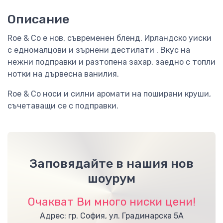
Описание
Roe & Co е нов, съвременен бленд. Ирландско уиски
с едномалцови и зърнени дестилати . Вкус на
нежни подправки и разтопена захар, заедно с топли
нотки на дървесна ванилия.
Roe & Co носи и силни аромати на поширани круши,
съчетаващи се с подправки.
Заповядайте в нашия нов
шоурум
Очакват Ви много ниски цени!
Адрес: гр. София, ул. Градинарска 5А