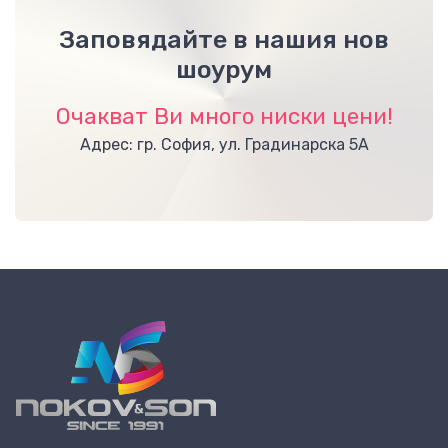
Заповядайте в нашия нов
шоурум
Очакват Ви много ниски цени!
Адрес: гр. София, ул. Градинарска 5А