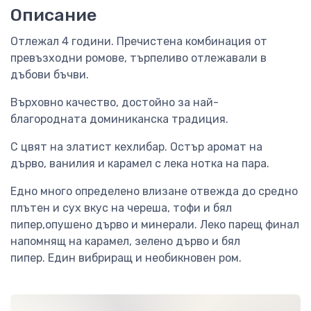
Описание
Отлежал 4 години. Пречистена комбинация от
превъзходни ромове, търпеливо отлежавали в
дъбови бъчви.
Върховно качество, достойно за най-
благородната доминиканска традиция.
С цвят на златист кехлибар. Остър аромат на
дърво, ванилия и карамел с лека нотка на пара.
Едно много определено влизане отвежда до средно
плътен и сух вкус на череша, тофи и бял
пипер,опушено дърво и минерали. Леко парещ финал
напомнящ на карамел, зелено дърво и бял
пипер. Един вибриращ и необикновен ром.