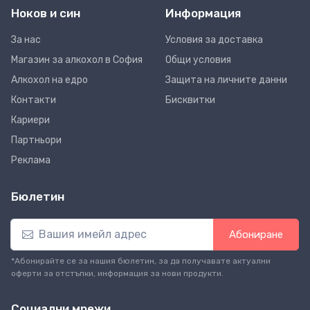
Ноков и син
Информация
За нас
Условия за доставка
Магазин за алкохол в София
Общи условия
Алкохол на едро
Защита на личните данни
Контакти
Бисквитки
Кариери
Партньори
Реклама
Бюлетин
Абониране
*Абонирайте се за нашия бюлетин, за да получавате актуални
оферти за отстъпки, информация за нови продукти.
Социални мрежи