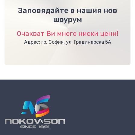
Заповядайте в нашия нов
шоурум
Очакват Ви много ниски цени!
Адрес: гр. София, ул. Градинарска 5А