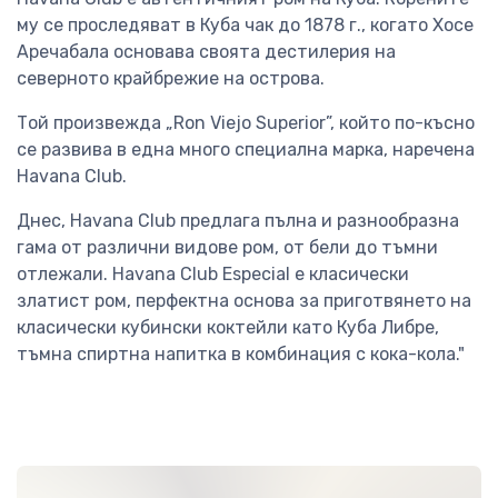
му се проследяват в Куба чак до 1878 г., когато Хосе
Аречабала основава своята дестилерия на
северното крайбрежие на острова.
Той произвежда „Ron Viejo Superior”, който по-късно
се развива в една много специална марка, наречена
Havana Club.
Днес, Havana Club предлага пълна и разнообразна
гама от различни видове ром, от бели до тъмни
отлежали. Havana Club Especial е класически
златист ром, перфектна основа за приготвянето на
класически кубински коктейли като Куба Либре,
тъмна спиртна напитка в комбинация с кока-кола."