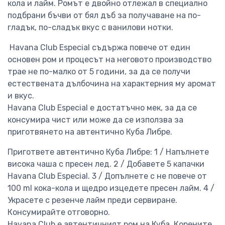
кола и лайм. Ромът е двойно отлежал в специално
подбрани бъчви от бял дъб за получаване на по-
гладък, по-сладък вкус с ванилови нотки.
Havana Club Especial съдържа повече от един
основен ром и процесът на неговото производство
трае не по-малко от 5 години, за да се получи
естествената дълбочина на характерния му аромат
и вкус.
Havana Club Especial е достатъчно мек, за да се
консумира чист или може да се използва за
приготвянето на автентично Куба Либре.
Пригответе автентично Куба Либре: 1 / Напълнете
висока чаша с пресен лед. 2 / Добавете 5 капачки
Havana Club Especial. 3 / Допълнете с не повече от
100 ml кока-кола и щедро изцедете пресен лайм. 4 /
Украсете с резенче лайм преди сервиране.
Консумирайте отговорно.
Havana Club е автентичният ром на Куба. Корените