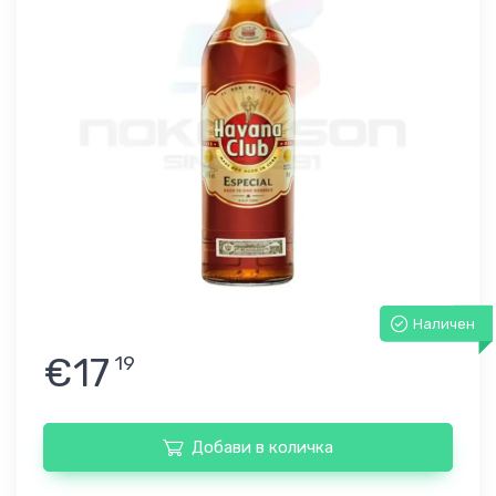
Наличен
€17
19
Добави в количка