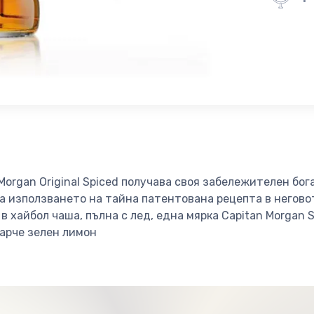
 Morgan Original Spiced получава своя забележителен бог
на използването на тайна патентована рецепта в негов
в хайбол чаша, пълна с лед, една мярка Capitan Morgan 
парче зелен лимон