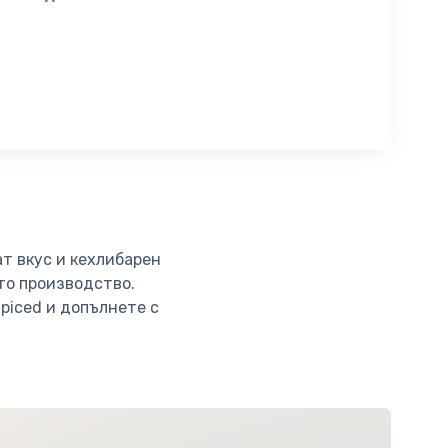
ат вкус и кехлибарен
ото производство.
Spiced и допълнете с