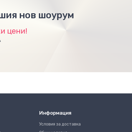
ашия нов шоурум
и цени!
А
Информация
Условия за доставка