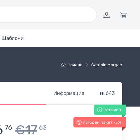
Шаблони
Начало
Captain Morgan
Информация
643
Наличен
Изгоден пакет -5%
6
€17
76
63