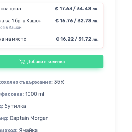
ова цена
€ 17.63 / 34.48
лв.
а за 1 бр. в Кашон
€ 16.76 / 32.78
лв.
роя в Кашон
а на място
€ 16.22 / 31.72
лв.
Добави в количка
35%
кохолно съдържание:
1000 ml
зфасовка:
бутилка
д:
Captain Morgan
анд:
Ямайка
оизход: