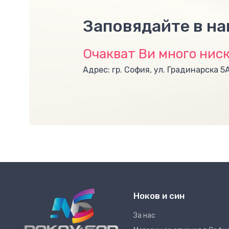
Заповядайте в н
Очакват Ви много ниск
Адрес: гр. София, ул. Градинарска 5
Ноков и син
За нас