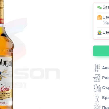
Баз
Цен
1 б
Цен
Ал
Ра
Съ
Бр
Пр