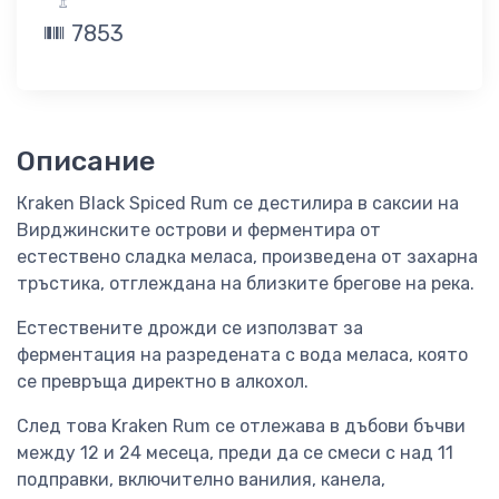
7853
Описание
Кraken Black Spiced Rum се дестилира в саксии на
Вирджинските острови и ферментира от
естествено сладка меласа, произведена от захарна
тръстика, отглеждана на близките брегове на река.
Естествените дрожди се използват за
ферментация на разредената с вода меласа, която
се превръща директно в алкохол.
След това Kraken Rum се отлежава в дъбови бъчви
между 12 и 24 месеца, преди да се смеси с над 11
подправки, включително ванилия, канела,