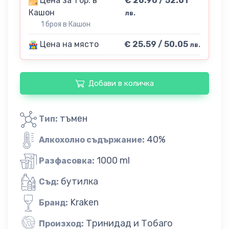
Цена за 1 бр. в
€ 26.90 / 52.61
Кашон
лв.
1 броя в Кашон
Цена на място
€ 25.59 / 50.05
лв.
Добави в количка
тъмен
Тип:
40%
Алкохолно съдържание:
1000 ml
Разфасовка:
бутилка
Съд:
Kraken
Бранд:
Тринидад и Тобаго
Произход: