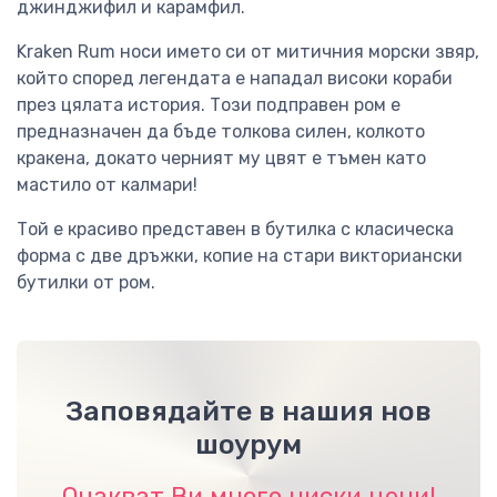
джинджифил и карамфил.
Kraken Rum носи името си от митичния морски звяр,
който според легендата е нападал високи кораби
през цялата история. Този подправен ром е
предназначен да бъде толкова силен, колкото
кракена, докато черният му цвят е тъмен като
мастило от калмари!
Той е красиво представен в бутилка с класическа
форма с две дръжки, копие на стари викториански
бутилки от ром.
Заповядайте в нашия нов
шоурум
Очакват Ви много ниски цени!