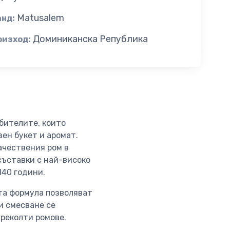
Matusalem
анд:
Доминиканска Република
оизход:
ебителите, които
ен букет и аромат.
качествения ром в
съставки с най-високо
140 години.
та формула позволяват
и смесване се
 реколти ромове.