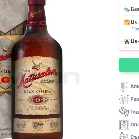
Баз
Цен
1 б
Цен
Ал
Ра
Го
Оп
Съ