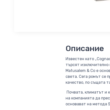
Описание
Известен като „Cognac
търсят изключително к
Matusalem & Co е основ
света. Сега ромът се 
качество, по същата т
Почвата, климатът и к
на компанията да прес
основават на метода S