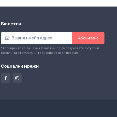
Бюлетин
Абониране
*Абонирайте се за нашия бюлетин, за да получавате актуални
оферти за отстъпки, информация за нови продукти.
Социални мрежи