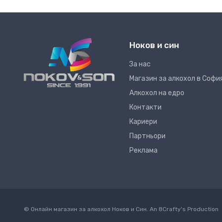
Ноков и син
За нас
Магазин за алкохол в Софи
Алкохол на едро
Контакти
Кариери
Партньори
Реклама
© Онлайн магазин за алкохол Ноков и Син. An
8Crafty
's Production