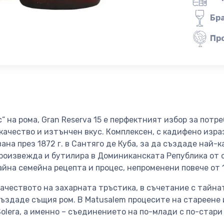
Бр
Пр
“ на рома, Gran Reserva 15 е перфектният избор за потр
ачество и изтънчен вкус. Комплексен, с кадифено израз
ана през 1872 г. в Сантяго де Куба, за да създаде най-
произвежда и бутилира в Доминиканската Република от 
айна семейна рецепта и процес, непроменени повече от 
ачеството на захарната тръстика, в съчетание с тайна
ъздаде същия ром. В Matusalem процесите на стареене 
olera, а именно – съединението на по-млади с по-стари