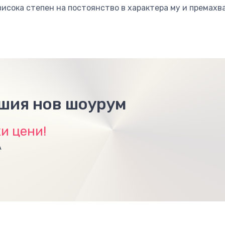
висока степен на постоянство в характера му и премахв
ашия нов шоурум
и цени!
А