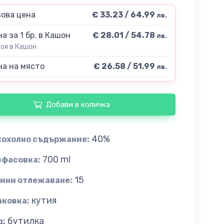
ова цена
€ 33.23 / 64.99
лв.
а за 1 бр. в Кашон
€ 28.01 / 54.78
лв.
роя в Кашон
а на място
€ 26.58 / 51.99
лв.
Добави в количка
40%
кохолно съдържание:
700 ml
зфасовка:
15
дини отлежаване:
кутия
аковка:
бутилка
д: