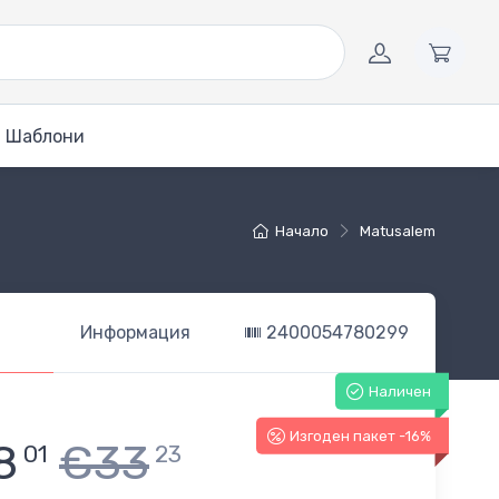
Шаблони
Начало
Matusalem
Информация
2400054780299
Наличен
Изгоден пакет -16%
8
€33
01
23