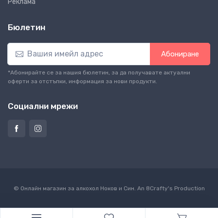
Реклама
Бюлетин
Абониране
*Абонирайте се за нашия бюлетин, за да получавате актуални
оферти за отстъпки, информация за нови продукти.
Социални мрежи
© Онлайн магазин за алкохол Ноков и Син. An
8Crafty
's Production