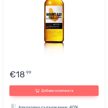
€18
99
Добави количката
40%
Алкохолно съдържание: