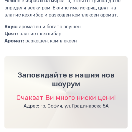
Еклипс е израз и на мярката, с която трябва да се
определя всеки ром. Еклипс има искрящ цвят на
златис кехлибар и разкошен комплексен аромат.
Вкус:
ароматен и богато опушен
Цвят:
златист кехлибар
Аромат:
разкошен, комплексен
Заповядайте в нашия нов
шоурум
Очакват Ви много ниски цени!
Адрес: гр. София, ул. Градинарска 5А