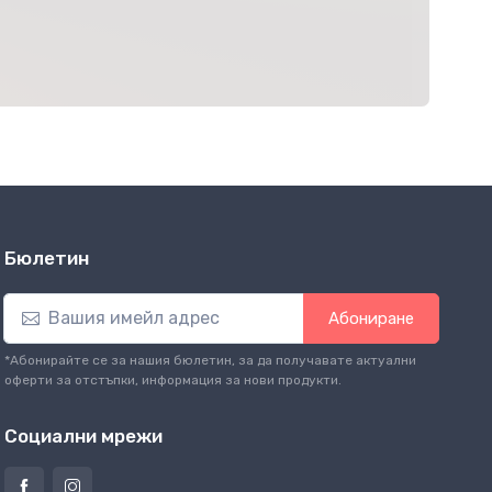
Бюлетин
Абониране
*Абонирайте се за нашия бюлетин, за да получавате актуални
оферти за отстъпки, информация за нови продукти.
Социални мрежи