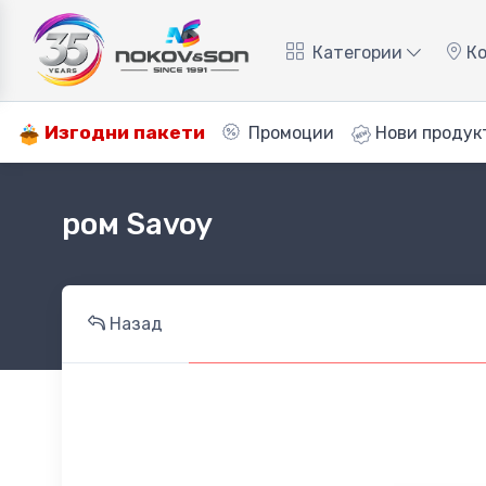
Категории
Ко
Изгодни пакети
Промоции
Нови продук
ром Savoy
Назад