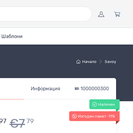
Шаблони
Начало
Savoy
Информация
1000000300
Наличен
Изгоден пакет -11%
€7
97
79