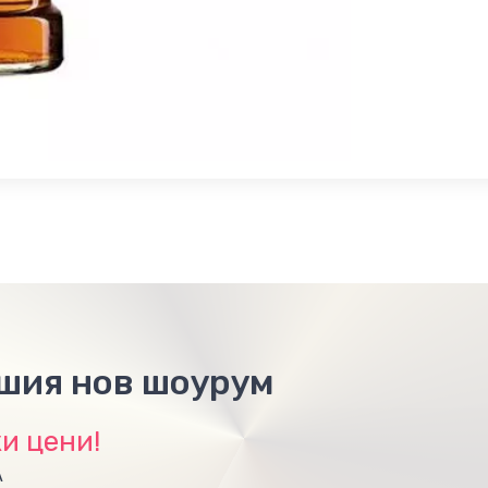
ашия нов шоурум
и цени!
А