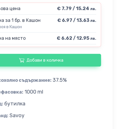
ова цена
€ 7.79 / 15.24
лв.
а за 1 бр. в Кашон
€ 6.97 / 13.63
лв.
роя в Кашон
а на място
€ 6.62 / 12.95
лв.
Добави в количка
37.5%
кохолно съдържание:
1000 ml
зфасовка:
бутилка
д:
Savoy
анд: