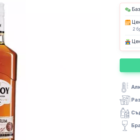
Баз
Цен
2 б
Цен
Ал
Ра
Съ
Бр