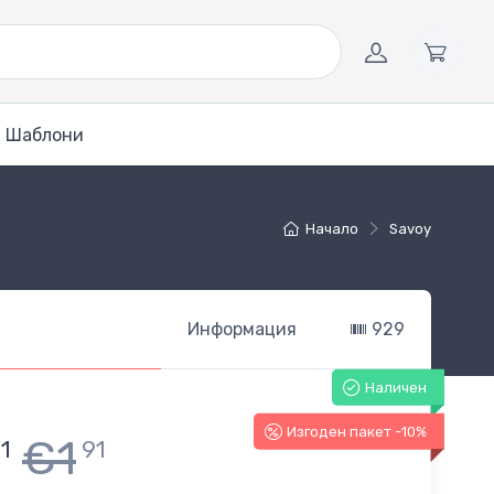
Шаблони
Начало
Savoy
Информация
929
Наличен
Изгоден пакет -10%
€1
1
91