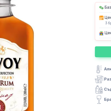
Баз
Цен
3 б
Цен
Ал
Ра
Съ
Бр