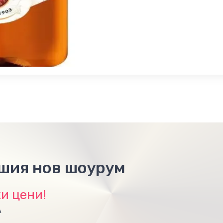
ашия нов шоурум
и цени!
А