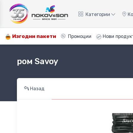
Категории
Ко
Изгодни пакети
Промоции
Нови продук
ром Savoy
Назад