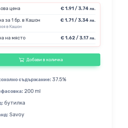
ова цена
€ 1.91 / 3.74
лв.
а за 1 бр. в Кашон
€ 1.71 / 3.34
лв.
роя в Кашон
а на място
€ 1.62 / 3.17
лв.
Добави в количка
37.5%
кохолно съдържание:
200 ml
зфасовка:
бутилка
д:
Savoy
анд: