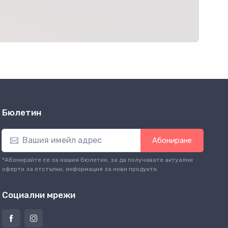
Бюлетин
Абониране
*Абонирайте се за нашия бюлетин, за да получавате актуални
оферти за отстъпки, информация за нови продукти.
Социални мрежи