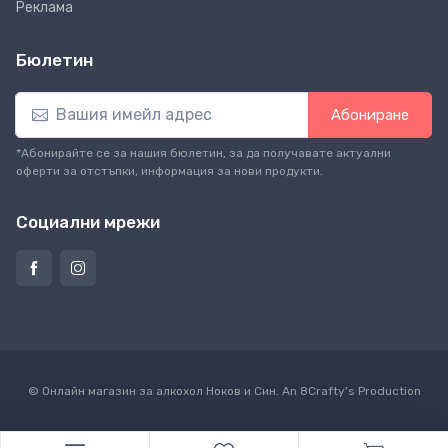
Реклама
Бюлетин
Абониране
*Абонирайте се за нашия бюлетин, за да получавате актуални
оферти за отстъпки, информация за нови продукти.
Социални мрежи
© Онлайн магазин за алкохол Ноков и Син. An
8Crafty
's Production