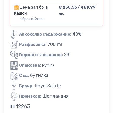
Цена за 1 бр. в
€ 250.53 / 489.99
Кашон
лв.
1 броя в Кашон
40%
Алкохолно съдържание:
700 ml
Разфасовка:
23
Години отлежаване:
кутия
Опаковка:
бутилка
Съд:
Royal Salute
Бранд:
Шотландия
Произход:
12263