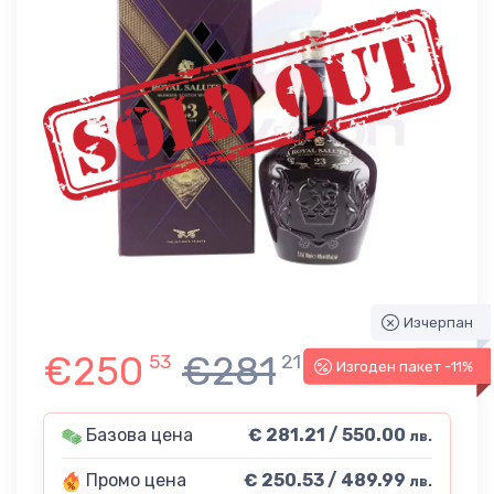
Изчерпан
€250
€281
53
21
Изгоден пакет -11%
-11%
Базова цена
€ 281.21 / 550.00
лв.
Промо цена
€ 250.53 / 489.99
лв.