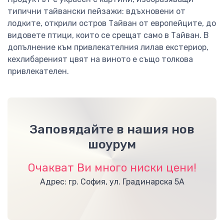
типични тайвански пейзажи: вдъхновени от
лодките, открили остров Тайван от европейците, до
видовете птици, които се срещат само в Тайван. В
допълнение към привлекателния лилав екстериор,
кехлибареният цвят на виното е също толкова
привлекателен.
Заповядайте в нашия нов
шоурум
Очакват Ви много ниски цени!
Адрес: гр. София, ул. Градинарска 5А