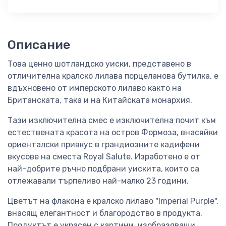
Описание
Това ценно шотландско уиски, представено в
отличителна кралско лилава порцеланова бутилка, е
вдъхновено от имперското лилаво както на
Британската, така и на Китайската монархия.
Тази изключителна смес е изключителна почит към
естествената красота на остров Формоза, внасяйки
ориенталски привкус в грандиозните кадифени
вкусове на сместа Royal Salute. Изработено е от
най-добрите ръчно подбрани уискита, които са
отлежавали търпеливо най-малко 23 години.
Цветът на флакона е кралско лилаво "Imperial Purple",
внасящ елегантност и благородство в продукта.
Продуктът е украсен с картини, изобразяващи