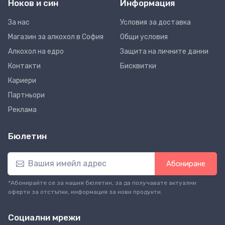
Ноков и син
Информация
За нас
Условия за доставка
Магазин за алкохол в София
Общи условия
Алкохол на едро
Защита на личните данни
Контакти
Бисквитки
Кариери
Партньори
Реклама
Бюлетин
Абониране
*Абонирайте се за нашия бюлетин, за да получавате актуални
оферти за отстъпки, информация за нови продукти.
Социални мрежи