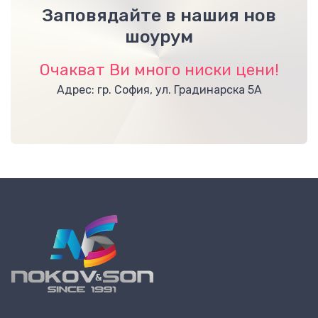
Заповядайте в нашия нов
шоурум
Очакват Ви много ниски цени!
Адрес: гр. София, ул. Градинарска 5А