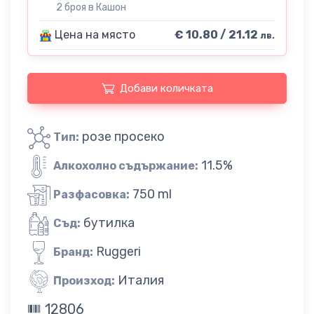
2 броя в Кашон
Цена на място
€ 10.80 / 21.12
лв.
Добави количката
розе просеко
Тип:
11.5%
Алкохолно съдържание:
750 ml
Разфасовка:
бутилка
Съд:
Ruggeri
Бранд:
Италия
Произход:
12806