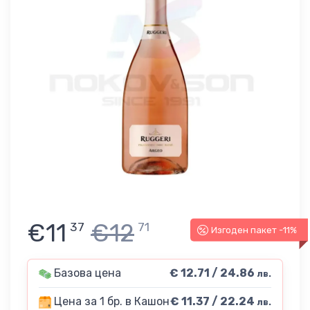
€11
€12
37
71
Изгоден пакет -11%
Базова цена
€ 12.71 / 24.86
лв.
Цена за 1 бр. в Кашон
€ 11.37 / 22.24
лв.