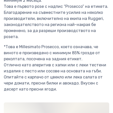
минимум 2 месеца.
Това е първото розе с надпис “Prosecco” на етикета.
Благодарение на съвместните усилия на няколко
производители, включително на екипа на Ruggeri,
законодателството на региона най-накрая бе
променено, за да разреши производството на
розета.
*Това е Millesimato Prosecco, което означава, че
виното е произведено с минимум 85% грозде от
реколтата, посочена на задния етикет.
Отлично като аперитив с хапки или с леки тестени
изделия с песто или сосове на основата на гъби.
Опитайте с карпачо от цвекло или лека салата от
чери домати, пресни билки и авокадо. Вкусен с
десерт като пресни ягоди.