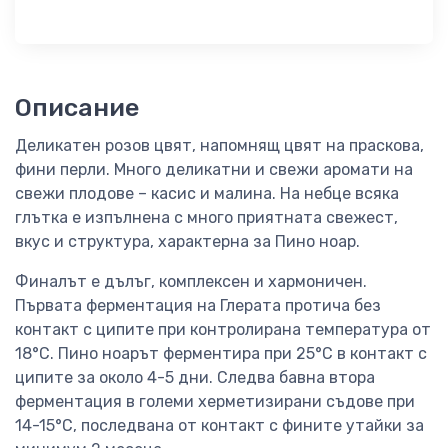
Описание
Деликатен розов цвят, напомнящ цвят на праскова,
фини перли. Много деликатни и свежи аромати на
свежи плодове – касис и малина. На небце всяка
глътка е изпълнена с много приятната свежест,
вкус и структура, характерна за Пино ноар.
Финалът е дълъг, комплексен и хармоничен.
Първата ферментация на Глерата протича без
контакт с ципите при контролирана температура от
18°C. Пино ноарът ферментира при 25°C в контакт с
ципите за около 4-5 дни. Следва бавна втора
ферментация в големи херметизирани съдове при
14-15°C, последвана от контакт с фините утайки за