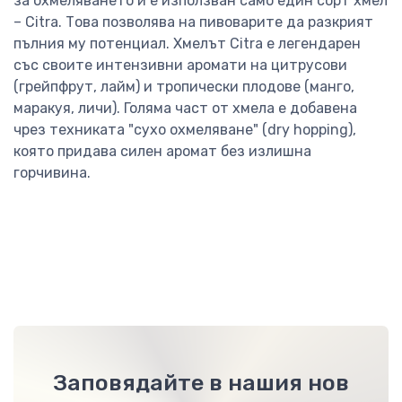
за охмеляването ѝ е използван само един сорт хмел
– Citra. Това позволява на пивоварите да разкрият
пълния му потенциал. Хмелът Citra е легендарен
със своите интензивни аромати на цитрусови
(грейпфрут, лайм) и тропически плодове (манго,
маракуя, личи). Голяма част от хмела е добавена
чрез техниката "сухо охмеляване" (dry hopping),
която придава силен аромат без излишна
горчивина.
Заповядайте в нашия нов