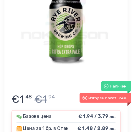
Наличен
€1
€1
48
94
Изгоден пакет -24%
Базова цена
€ 1.94 / 3.79
лв.
Цена за 1 бр. в Стек
€ 1.48 / 2.89
лв.