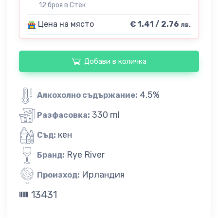
12 броя в Стек
Цена на място
€ 1.41 / 2.76
лв.
Добави в количка
4.5%
Алкохолно съдържание:
330 ml
Разфасовка:
кен
Съд:
Rye River
Бранд:
Ирландия
Произход:
13431