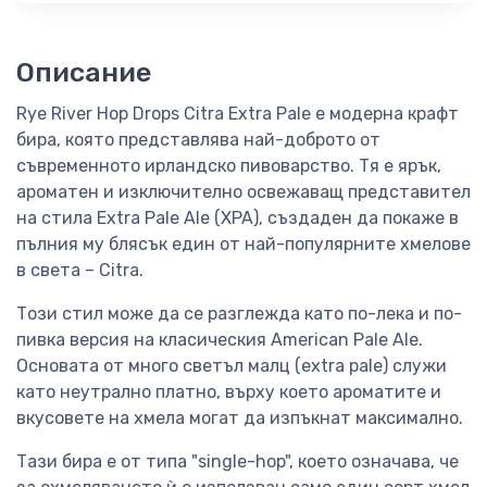
Описание
Rye River Hop Drops Citra Extra Pale е модерна крафт
бира, която представлява най-доброто от
съвременното ирландско пивоварство. Тя е ярък,
ароматен и изключително освежаващ представител
на стила Extra Pale Ale (XPA), създаден да покаже в
пълния му блясък един от най-популярните хмелове
в света – Citra.
Този стил може да се разглежда като по-лека и по-
пивка версия на класическия American Pale Ale.
Основата от много светъл малц (extra pale) служи
като неутрално платно, върху което ароматите и
вкусовете на хмела могат да изпъкнат максимално.
Тази бира е от типа "single-hop", което означава, че