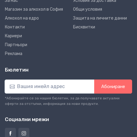
За нас
Условия за доставка
Магазин за алкохол в София
Общи условия
Алкохол на едро
Защита на личните данни
Контакти
Бисквитки
Кариери
Партньори
Реклама
Бюлетин
Абониране
*Абонирайте се за нашия бюлетин, за да получавате актуални
оферти за отстъпки, информация за нови продукти.
Социални мрежи