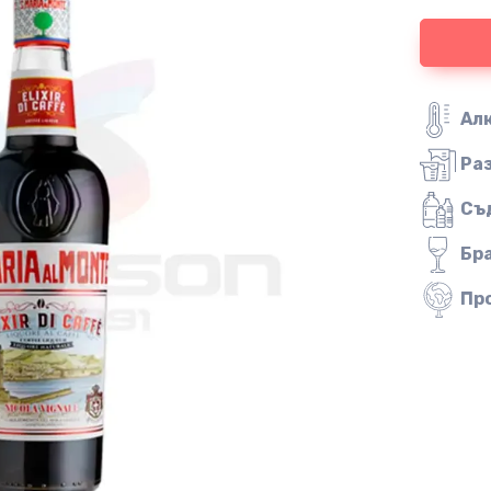
Ал
Ра
Съ
Бр
Пр