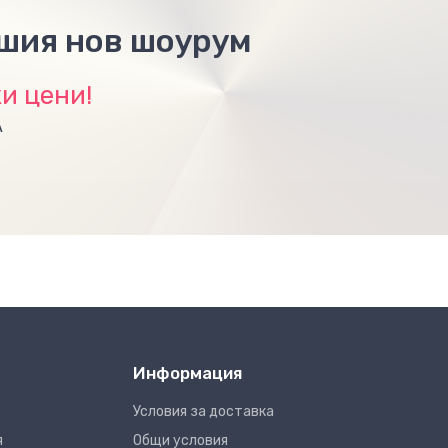
ашия нов шоурум
и цени!
А
Информация
Условия за доставка
я
Общи условия