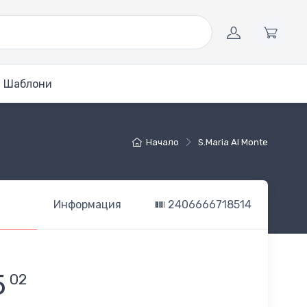
Шаблони
Начало
S.Maria Al Monte
Информация
2406666718514
5
02