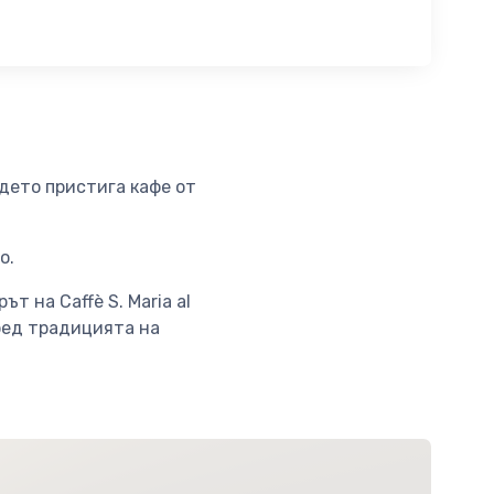
ъдето пристига кафе от
о.
 на Caffè S. Maria al
оред традицията на