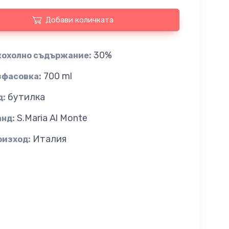
Добави количката
30%
кохолно съдържание:
700 ml
зфасовка:
бутилка
д:
S.Maria Al Monte
анд:
Италия
оизход: