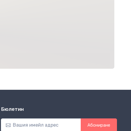
Бюлетин
Абониране