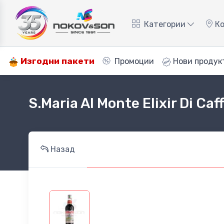
Категории
Ко
Изгодни пакети
Промоции
Нови продук
S.Maria Al Monte Elixir Di Caf
Назад