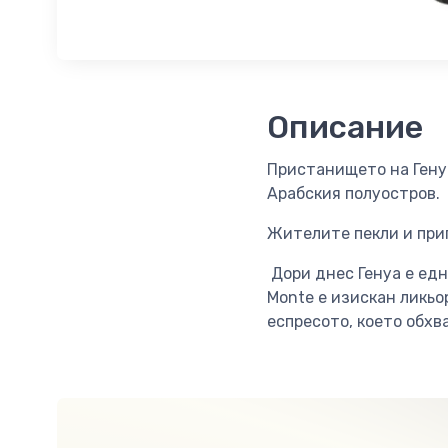
Описание
Пристанището на Генуа
Арабския полуостров. 
Жителите пекли и приг
Дори днес Генуа е едн
Monte е изискан ликьо
еспресото, което обхв