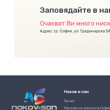
Заповядайте в н
Очакват Ви много ниск
Адрес: гр. София, ул. Градинарска 5
Ноков и син
За нас
Магазин за алкохол в Софи