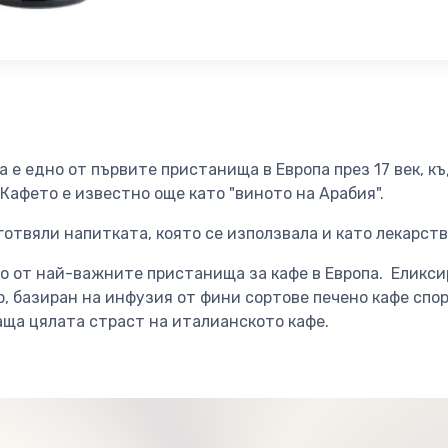
 е едно от първите пристанища в Европа през 17 век, к
Кафето е известно още като "виното на Арабия".
отвяли напитката, която се използвала и като лекарств
о от най-важните пристанища за кафе в Европа. Еликсирът
р, базиран на инфузия от фини сортове печено кафе сп
аща цялата страст на италианското кафе.