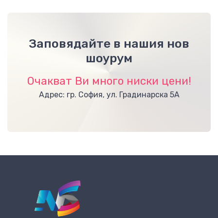
Заповядайте в нашия нов
шоурум
Очакват Ви много ниски цени!
Адрес: гр. София, ул. Градинарска 5А