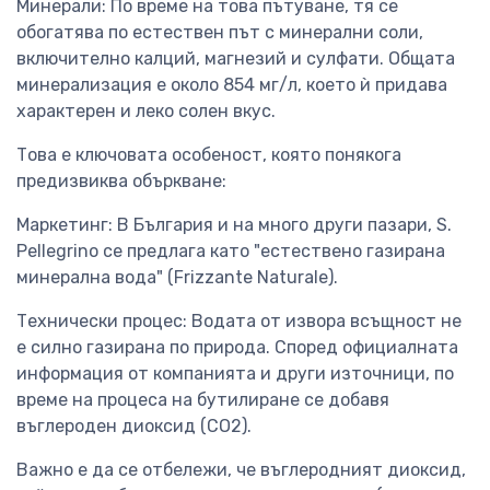
Минерали: По време на това пътуване, тя се
обогатява по естествен път с минерални соли,
включително калций, магнезий и сулфати. Общата
минерализация е около 854 мг/л, което ѝ придава
характерен и леко солен вкус.
Това е ключовата особеност, която понякога
предизвиква объркване:
Маркетинг: В България и на много други пазари, S.
Pellegrino се предлага като "естествено газирана
минерална вода" (Frizzante Naturale).
Технически процес: Водата от извора всъщност не
е силно газирана по природа. Според официалната
информация от компанията и други източници, по
време на процеса на бутилиране се добавя
въглероден диоксид (CO2).
Важно е да се отбележи, че въглеродният диоксид,