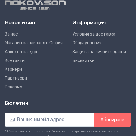
Ноков и син
Информация
За нас
Условия за доставка
Магазин за алкохол в София
Общи условия
Алкохол на едро
Защита на личните данни
Контакти
Бисквитки
Кариери
Партньори
Реклама
Бюлетин
Абониране
*Абонирайте се за нашия бюлетин, за да получавате актуални