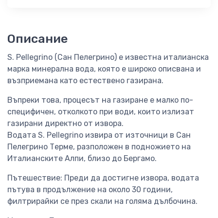
Описание
S. Pellegrino (Сан Пелегрино) е известна италианска
марка минерална вода, която е широко описвана и
възприемана като естествено газирана.
Въпреки това, процесът на газиране е малко по-
специфичен, отколкото при води, които излизат
газирани директно от извора.
Водата S. Pellegrino извира от източници в Сан
Пелегрино Терме, разположен в подножието на
Италианските Алпи, близо до Бергамо.
Пътешествие: Преди да достигне извора, водата
пътува в продължение на около 30 години,
филтрирайки се през скали на голяма дълбочина.