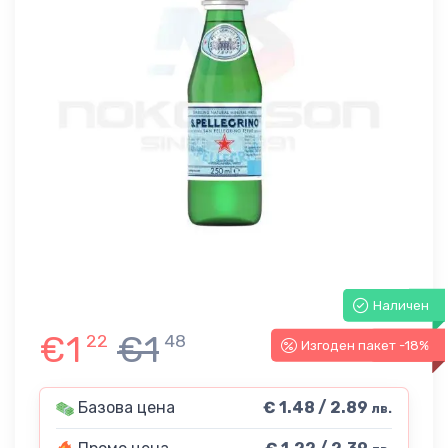
Наличен
€1
€1
22
48
Изгоден пакет -18%
-18%
Базова цена
€ 1.48 / 2.89
лв.