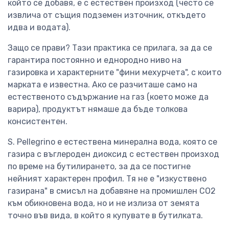
който се добавя, е с естествен произход (често се
извлича от същия подземен източник, откъдето
идва и водата).
Защо се прави? Тази практика се прилага, за да се
гарантира постоянно и еднородно ниво на
газировка и характерните "фини мехурчета", с които
марката е известна. Ако се разчиташе само на
естественото съдържание на газ (което може да
варира), продуктът нямаше да бъде толкова
консистентен.
S. Pellegrino е естествена минерална вода, която се
газира с въглероден диоксид с естествен произход
по време на бутилирането, за да се постигне
нейният характерен профил. Тя не е "изкуствено
газирана" в смисъл на добавяне на промишлен CO2
към обикновена вода, но и не излиза от земята
точно във вида, в който я купувате в бутилката.