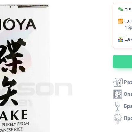
Баз
Цен
1 б
Цен
Ра
Оп
Бр
Пр