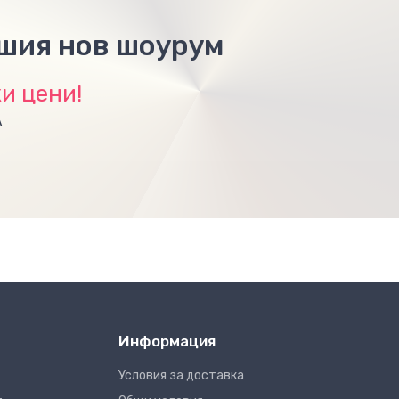
ашия нов шоурум
и цени!
А
Информация
Условия за доставка