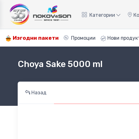
Категории
Ко
Изгодни пакети
Промоции
Нови продук
Choya Sake 5000 ml
Назад