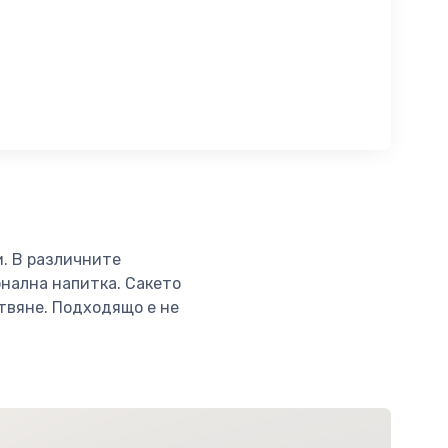
и. В различните
онална напитка. Сакето
отвяне. Подходящо е не