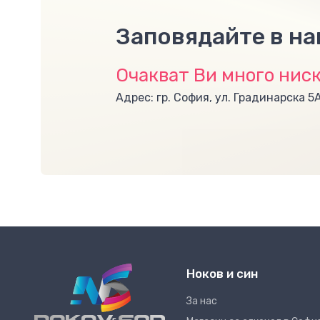
Заповядайте в н
Очакват Ви много ниск
Адрес: гр. София, ул. Градинарска 5
Ноков и син
За нас