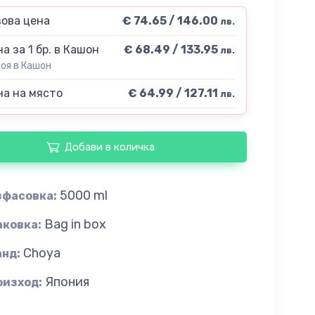
ова цена
€ 74.65 / 146.00
лв.
а за 1 бр. в Кашон
€ 68.49 / 133.95
лв.
роя в Кашон
а на място
€ 64.99 / 127.11
лв.
Добави в количка
5000 ml
зфасовка:
Bag in box
аковка:
Choya
анд:
Япония
оизход: