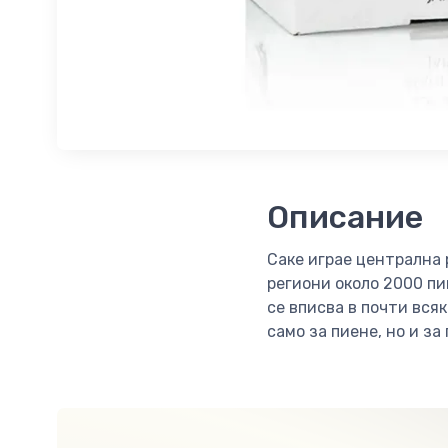
Описание
Саке играе централна 
региони около 2000 пи
се вписва в почти вся
само за пиене, но и за