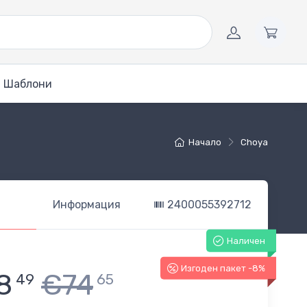
Шаблони
Начало
Choya
Информация
2400055392712
Наличен
Изгоден пакет -8%
8
€74
49
65