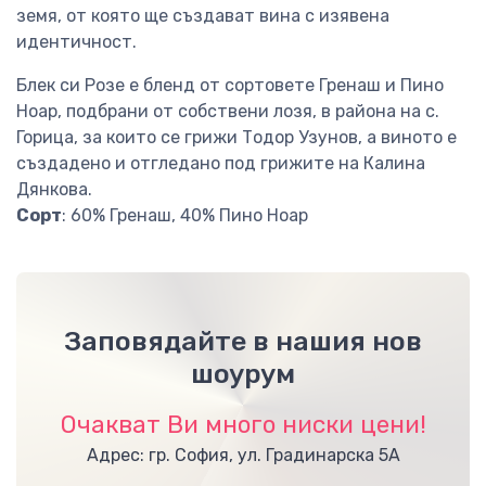
земя, от която ще създават вина с изявена
идентичност.
Блек си Розе е бленд от сортовете Гренаш и Пино
Ноар, подбрани от собствени лозя, в района на с.
Горица, за които се грижи Тодор Узунов, а виното е
създадено и отгледано под грижите на Калина
Дянкова.
Сорт
: 60% Гренаш, 40% Пино Ноар
Заповядайте в нашия нов
шоурум
Очакват Ви много ниски цени!
Адрес: гр. София, ул. Градинарска 5А