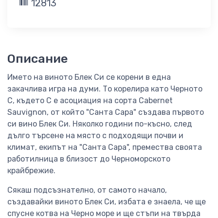
12813
Описание
Името на виното Блек Си се корени в една
закачлива игра на думи. То корелира като Черното
C, където С е асоциация на сорта Cabernet
Sauvignon, от който "Санта Сара" създава първото
си вино Блек Си. Няколко години по-късно, след
дълго търсене на място с подходящи почви и
климат, екипът на "Санта Сара", премества своята
работилница в близост до Черноморското
крайбрежие.
Сякаш подсъзнателно, от самото начало,
създавайки виното Блек Си, избата е знаела, че ще
спусне котва на Черно море и ще стъпи на твърда