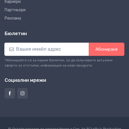
Кариери
Партньори
Реклама
Бюлетин
Абониране
*Абонирайте се за нашия бюлетин, за да получавате актуални
оферти за отстъпки, информация за нови продукти.
Социални мрежи
© Онлайн магазин за алкохол Ноков и Син. An
8Crafty
's Production