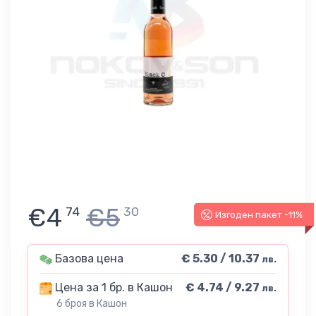
€4
€5
74
30
Изгоден пакет -11%
Базова цена
€ 5.30 / 10.37
лв.
Цена за 1 бр. в Кашон
€ 4.74 / 9.27
лв.
6 броя в Кашон