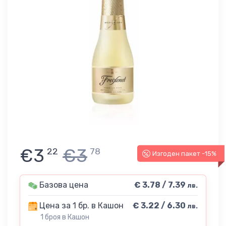
€3
€3
22
78
Изгоден пакет -15%
Базова цена
€ 3.78 / 7.39
лв.
Цена за 1 бр. в Кашон
€ 3.22 / 6.30
лв.
1 броя в Кашон