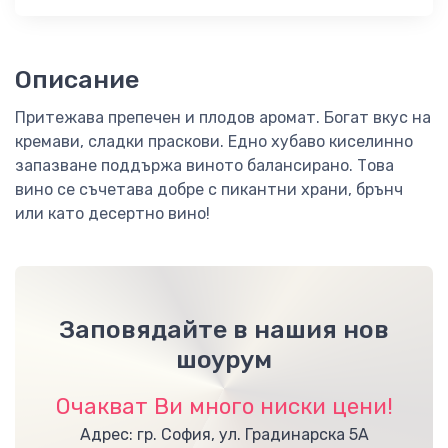
Описание
Притежава препечен и плодов аромат. Богат вкус на
кремави, сладки праскови. Едно хубаво киселинно
запазване поддържа виното балансирано. Това
вино се съчетава добре с пикантни храни, брънч
или като десертно вино!
Заповядайте в нашия нов
шоурум
Очакват Ви много ниски цени!
Адрес: гр. София, ул. Градинарска 5А