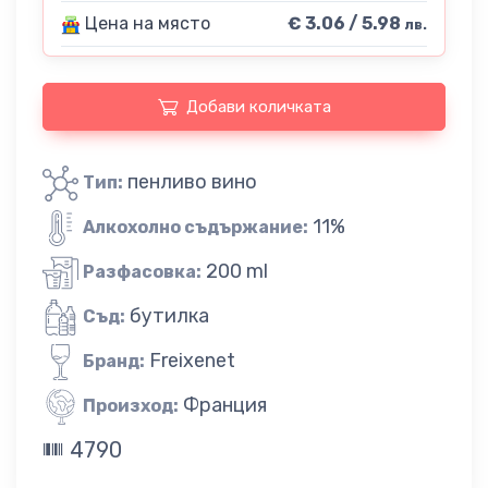
Цена на място
€ 3.06 / 5.98
лв.
Добави количката
пенливо вино
Тип:
11%
Алкохолно съдържание:
200 ml
Разфасовка:
бутилка
Съд:
Freixenet
Бранд:
Франция
Произход:
4790