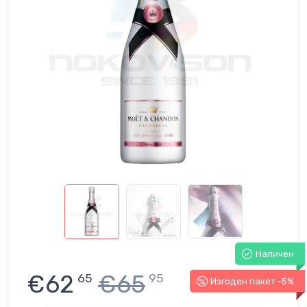
Наличен
€62
€65
65
95
Изгоден пакет -5%