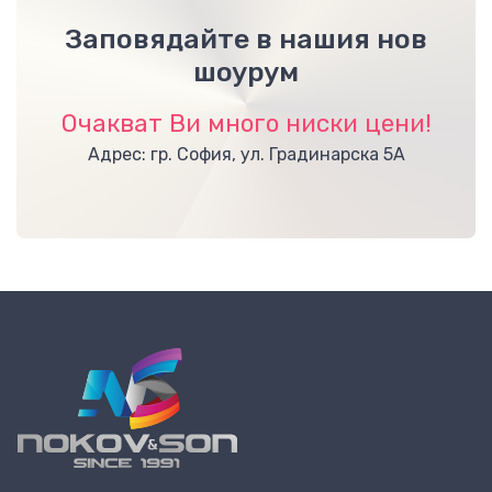
Заповядайте в нашия нов
шоурум
Очакват Ви много ниски цени!
Адрес: гр. София, ул. Градинарска 5А