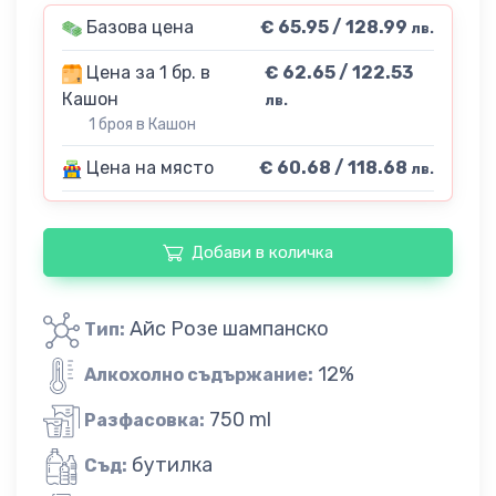
Базова цена
€ 65.95 / 128.99
лв.
Цена за 1 бр. в
€ 62.65 / 122.53
Кашон
лв.
1 броя в Кашон
Цена на място
€ 60.68 / 118.68
лв.
Добави в количка
Айс Розе шампанско
Тип:
12%
Алкохолно съдържание:
750 ml
Разфасовка:
бутилка
Съд: