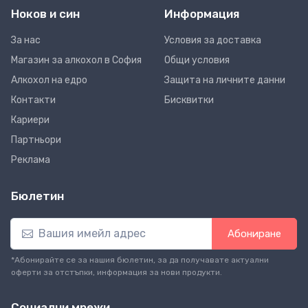
Ноков и син
Информация
За нас
Условия за доставка
Магазин за алкохол в София
Общи условия
Алкохол на едро
Защита на личните данни
Контакти
Бисквитки
Кариери
Партньори
Реклама
Бюлетин
Абониране
*Абонирайте се за нашия бюлетин, за да получавате актуални
оферти за отстъпки, информация за нови продукти.
Социални мрежи