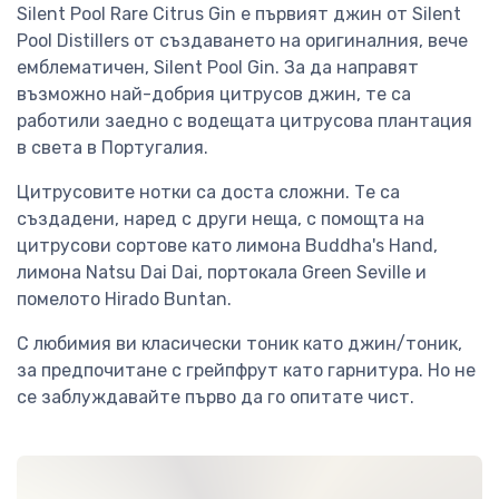
Silent Pool Rare Citrus Gin е първият джин от Silent
Pool Distillers от създаването на оригиналния, вече
емблематичен, Silent Pool Gin. За да направят
възможно най-добрия цитрусов джин, те са
работили заедно с водещата цитрусова плантация
в света в Португалия.
Цитрусовите нотки са доста сложни. Те са
създадени, наред с други неща, с помощта на
цитрусови сортове като лимона Buddha's Hand,
лимона Natsu Dai Dai, портокала Green Seville и
помелото Hirado Buntan.
С любимия ви класически тоник като джин/тоник,
за предпочитане с грейпфрут като гарнитура. Но не
се заблуждавайте първо да го опитате чист.