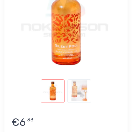
€6
33