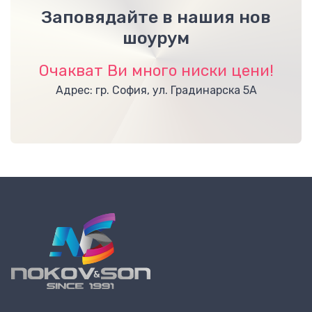
Заповядайте в нашия нов
шоурум
Очакват Ви много ниски цени!
Адрес: гр. София, ул. Градинарска 5А