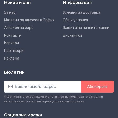
Ноков и син
Информация
За нас
Условия за доставка
Магазин за алкохол в София
Общи условия
Алкохол на едро
Защита на личните данни
Контакти
Бисквитки
Кариери
Партньори
Реклама
Бюлетин
Абониране
*Абонирайте се за нашия бюлетин, за да получавате актуални
оферти за отстъпки, информация за нови продукти.
Социални мрежи