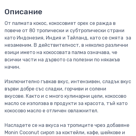
Описание
От палмата кокос, кокосовият орех се ражда в
повече от 80 тропически и субтропически страни
като Индонезия, Индия и Тайланд, като се смята за
незаменим. В действителност, в няколко различни
езици името на кокосовата палма означава, че
всички части на дървото са полезни по някакъв
начин.
Изключително гъвкав вкус, интензивен, сладък вкус
върви добре със сладки, горчиви и солени
вкусове. Както и с много кулинарни цели, кокосово
масло се използва в продукти за красота, тъй като
кокосово масло е отличен овлажнител.
Насладете се на вкуса на тропиците чрез добавяне
Monin Coconut сироп за коктейли, кафе, шейкове и