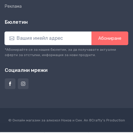
Реклама
Бюлетин
Абониране
*Абонирайте се за нашия бюлетин, за да получавате актуални
оферти за отстъпки, информация за нови продукти.
Социални мрежи
© Онлайн магазин за алкохол Ноков и Син. An
8Crafty
's Production