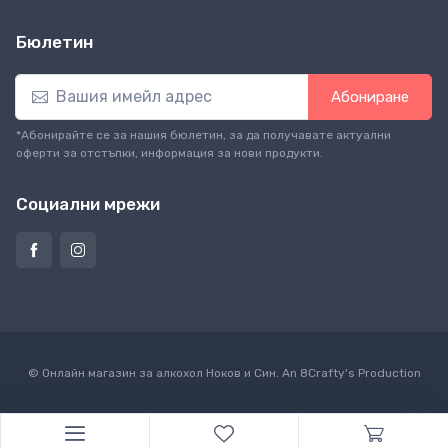
Бюлетин
Абониране
*Абонирайте се за нашия бюлетин, за да получавате актуални
оферти за отстъпки, информация за нови продукти.
Социални мрежи
© Онлайн магазин за алкохол Ноков и Син. An
8Crafty
's Production