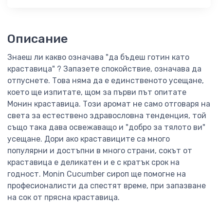
Описание
Знаеш ли какво означава "да бъдеш готин като
краставица" ? Запазете спокойствие, означава да
отпуснете. Това няма да е единственото усещане,
което ще изпитате, щом за първи път опитате
Монин краставица. Този аромат не само отговаря на
света за естествено здравословна тенденция, той
също така дава освежаващо и "добро за тялото ви"
усещане. Дори ако краставиците са много
популярни и достъпни в много страни, сокът от
краставица е деликатен и е с кратък срок на
годност. Monin Cucumber сироп ще помогне на
професионалисти да спестят време, при запазване
на сок от прясна краставица.