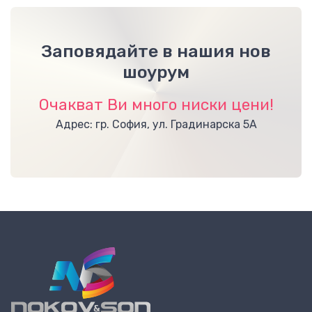
Заповядайте в нашия нов
шоурум
Очакват Ви много ниски цени!
Адрес: гр. София, ул. Градинарска 5А