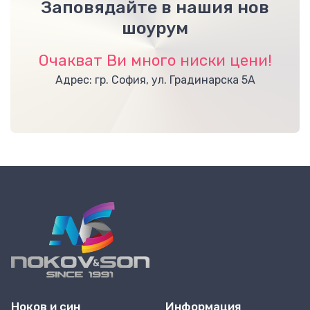
Заповядайте в нашия нов
шоурум
Очакват Ви много ниски цени!
Адрес: гр. София, ул. Градинарска 5А
Ноков и син
Информация