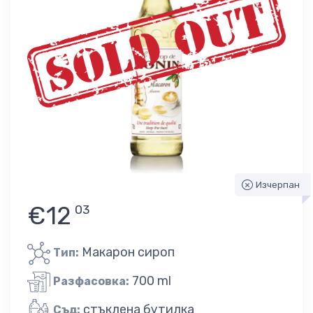
Изчерпан
€12
03
Макарон сироп
Тип:
700 ml
Разфасовка:
стъклена бутилка
Съд: