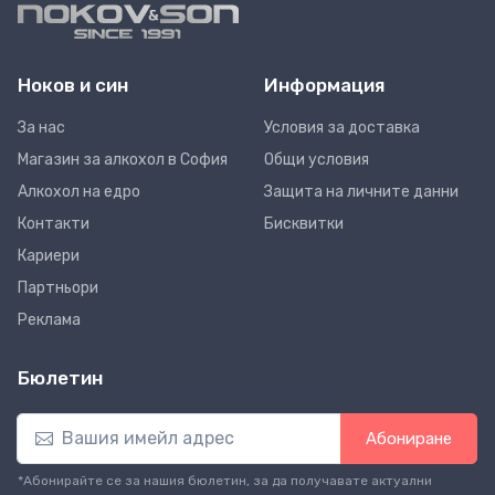
Ноков и син
Информация
За нас
Условия за доставка
Магазин за алкохол в София
Общи условия
Алкохол на едро
Защита на личните данни
Контакти
Бисквитки
Кариери
Партньори
Реклама
Бюлетин
Абониране
*Абонирайте се за нашия бюлетин, за да получавате актуални