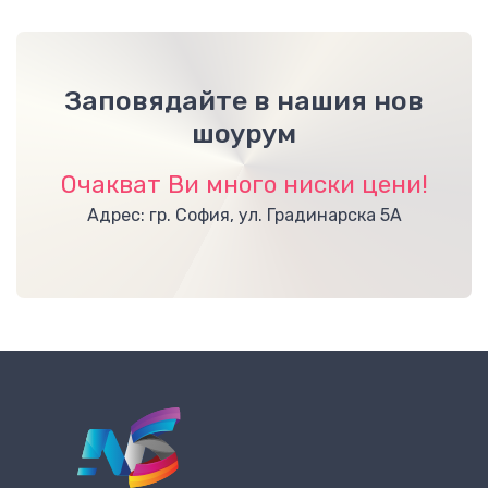
Заповядайте в нашия нов
шоурум
Очакват Ви много ниски цени!
Адрес: гр. София, ул. Градинарска 5А