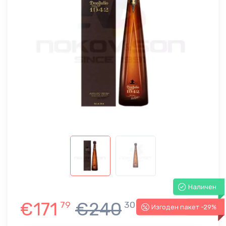
Наличен
€171
€240
79
30
Изгоден пакет -29%
-29%