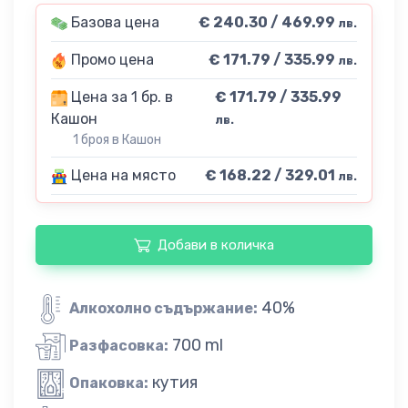
Базова цена
€ 240.30 / 469.99
лв.
Промо цена
€ 171.79 / 335.99
лв.
Цена за 1 бр. в
€ 171.79 / 335.99
Кашон
лв.
1 броя в Кашон
Цена на място
€ 168.22 / 329.01
лв.
Добави в количка
40%
Алкохолно съдържание:
700 ml
Разфасовка:
кутия
Опаковка: