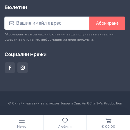
Бюлетин
Абониране
*Абонирайте се за нашия бюлетин, за да получавате актуални
оферти за отстъпки, информация за нови продукти.
Социални мрежи
© Онлайн магазин за алкохол Ноков и Син. An
8Crafty
's Production
Меню
Любими
€ 00.00