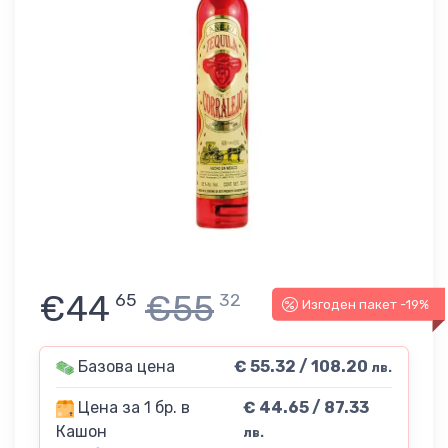
€44
€55
65
32
Изгоден пакет -19%
Базова цена
€ 55.32 / 108.20
лв.
Цена за 1 бр. в
€ 44.65 / 87.33
Кашон
лв.