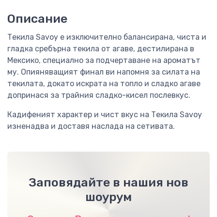
Описание
Текила Savoy е изключително балансирана, чиста и
гладка сребърна текила от агаве, дестилирана в
Мексико, специално за подчертаване на ароматът
му. Опияняващият финал ви напомня за силата на
текилата, докато искрата на топло и сладко агаве
допринася за трайния сладко-кисел послевкус.
Кадифеният характер и чист вкус на Текила Savoy
изненадва и доставя наслада на сетивата.
Заповядайте в нашия нов
шоурум