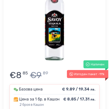
Наличен
€8
€9
85
89
Изгоден пакет -11%
Базова цена
€ 9.89 / 19.34
лв.
Цена за 1 бр. в Кашон
€ 8.85 / 17.31
лв.
2 броя в Кашон