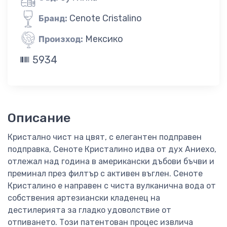
Cenote Cristalino
Бранд:
Мексико
Произход:
5934
Описание
Кристално чист на цвят, с елегантен подправен
подправка, Сеноте Кристалино идва от дух Аниехо,
отлежал над година в американски дъбови бъчви и
преминал през филтър с активен въглен. Сеноте
Кристалино е направен с чиста вулканична вода от
собствения артезиански кладенец на
дестилерията за гладко удоволствие от
отпиването. Този патентован процес извлича