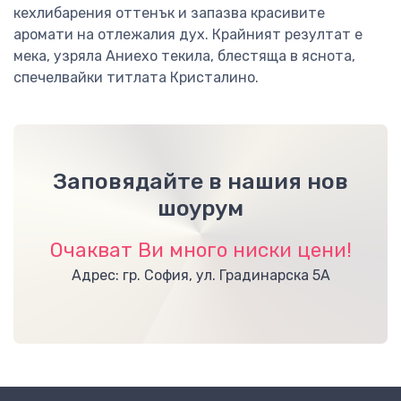
кехлибарения оттенък и запазва красивите
аромати на отлежалия дух. Крайният резултат е
мека, узряла Аниехо текила, блестяща в яснота,
спечелвайки титлата Кристалино.
Заповядайте в нашия нов
шоурум
Очакват Ви много ниски цени!
Адрес: гр. София, ул. Градинарска 5А