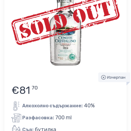
Изчерпан
€81
70
40%
Алкохолно съдържание:
700 ml
Разфасовка:
бутилка
Съд: