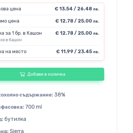
ова цена
€ 13.54 / 26.48
лв.
мо цена
€ 12.78 / 25.00
лв.
а за 1 бр. в Кашон
€ 12.78 / 25.00
лв.
роя в Кашон
а на място
€ 11.99 / 23.45
лв.
Добави в количка
38%
кохолно съдържание:
700 ml
зфасовка:
бутилка
д:
Sierra
анд: