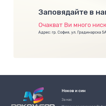
Заповядайте в н
Очакват Ви много ниск
Адрес: гр. София, ул. Градинарска 5
Ноков и син
За нас