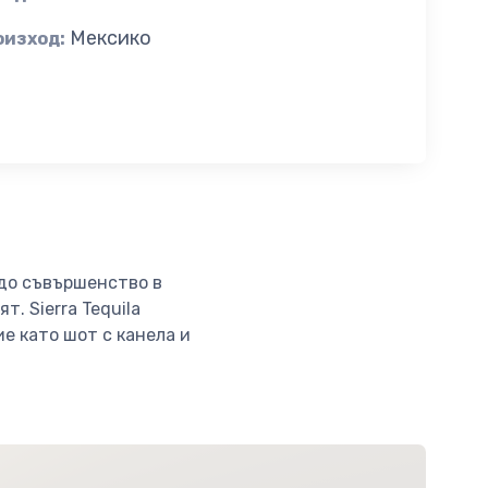
Мексико
оизход:
 до съвършенство в
. Sierra Tequila
ие като шот с канела и