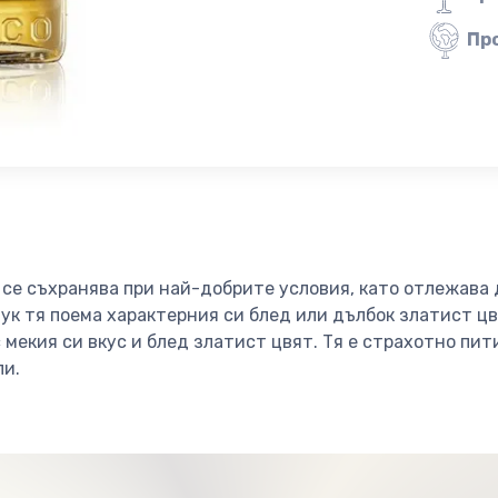
Пр
do се съхранява при най-добрите условия, като отлежава
ук тя поема характерния си блед или дълбок златист цвят
 мекия си вкус и блед златист цвят. Тя е страхотно пит
ли.