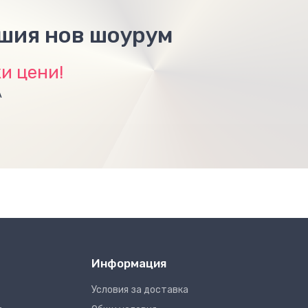
ашия нов шоурум
и цени!
А
Информация
Условия за доставка