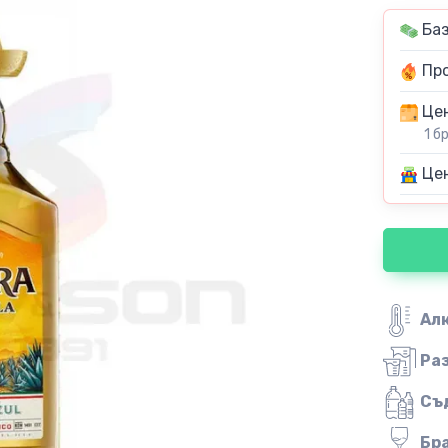
Баз
Про
Цен
1 б
Цен
Ал
Ра
Съ
Бр