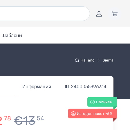
Шаблони
Начало
Sierra
Информация
2400055396314
Наличен
Изгоден пакет -6%
-6%
2
€13
78
54