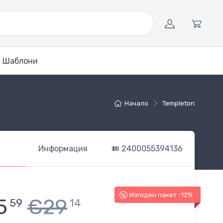
Шаблони
Начало
Templeton
Информация
2400055394136
Изгоден пакет -12%
5
€29
59
14