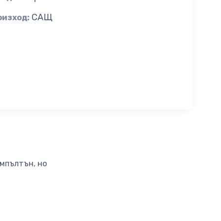
САЩ
оизход:
емпълтън, но