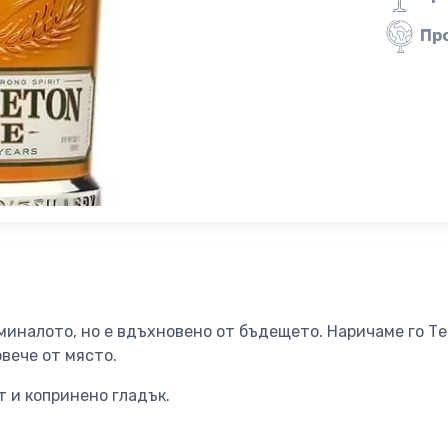
Пр
миналото, но е вдъхновено от бъдещето. Наричаме го Т
овече от място.
т и копринено гладък.