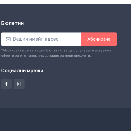
Бюлетин
Абониране
*Абонирайте се за нашия бюлетин, за да получавате актуални
оферти за отстъпки, информация за нови продукти.
Социални мрежи