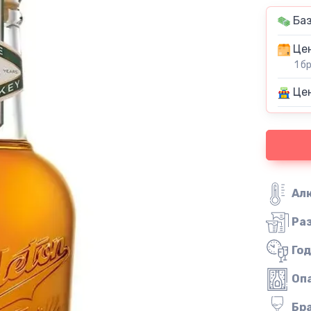
Баз
Цен
1 б
Цен
Ал
Ра
Го
Оп
Бр