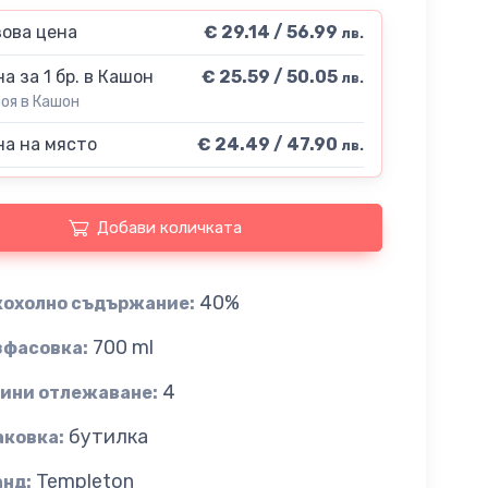
ова цена
€ 29.14 / 56.99
лв.
а за 1 бр. в Кашон
€ 25.59 / 50.05
лв.
роя в Кашон
а на място
€ 24.49 / 47.90
лв.
Добави количката
40%
кохолно съдържание:
700 ml
зфасовка:
4
дини отлежаване:
бутилка
аковка:
Templeton
анд: