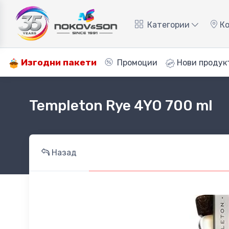
Категории
Ко
Изгодни пакети
Промоции
Нови продук
Templeton Rye 4YO 700 ml
Назад