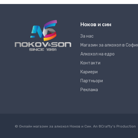
Ноков и син
За нас
Магазин за алкохол в Софи
Алкохол на едро
Контакти
Кариери
Партньори
Реклама
© Онлайн магазин за алкохол Ноков и Син. An
8Crafty
's Production