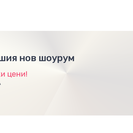
ашия нов шоурум
и цени!
А